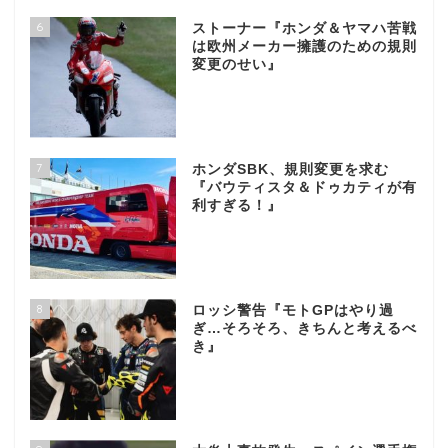
6
ストーナー『ホンダ＆ヤマハ苦戦
は欧州メーカー擁護のための規則
変更のせい』
7
ホンダSBK、規則変更を求む
『バウティスタ＆ドゥカティが有
利すぎる！』
8
ロッシ警告『モトGPはやり過
ぎ…そろそろ、きちんと考えるべ
き』