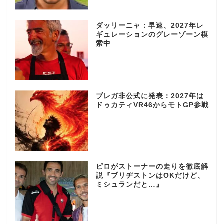
ダッリーニャ：早速、2027年レ
ギュレーションのグレーゾーン模
索中
ブレガ非公式に発表：2027年は
ドゥカティVR46からモトGP参戦
ピロがストーナーの走りを徹底解
説『ブリヂストンはOKだけど、
ミシュランだと…』