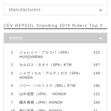
Manufacturers
CEV REPSOL Standing 2019 Riders Top 5
Moto3
1
ジェレミー・アルコバ（SPA）
212
HUSQVARNA
2
カルロス・タタイ（SPA）KTM
167
3
シャヴィエル・アルティガス（SPA）
149
HONDA
4
バリー・バルトゥス（BEL）KTM
146
5
山中琉聖（JPN） HONDA
122
7
國井勇輝（JPN）HONDA
100
15
埜口遥希（JPN）HONDA
41