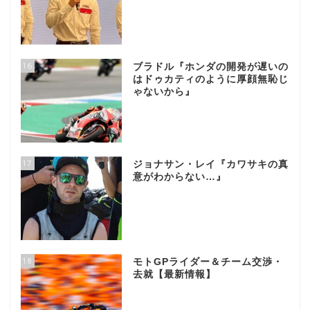
16
ブラドル『ホンダの開発が遅いの
はドゥカティのように厚顔無恥じ
ゃないから』
17
ジョナサン・レイ『カワサキの真
意がわからない…』
18
モトGPライダー＆チーム交渉・
去就【最新情報】