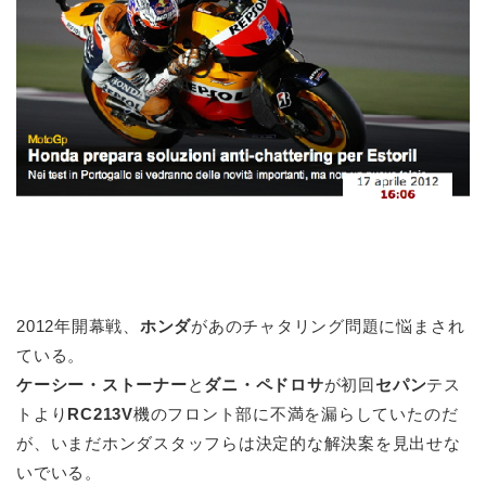
2012年開幕戦、
ホンダ
があのチャタリング問題に悩まされ
ている。
ケーシー・ストーナー
と
ダニ・ペドロサ
が初回
セパン
テス
トより
RC213V
機のフロント部に不満を漏らしていたのだ
が、いまだホンダスタッフらは決定的な解決案を見出せな
いでいる。