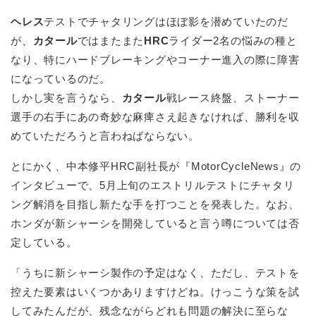
ヘレス
テストでチャタリングはほぼ影を潜めていたのだ
が、
カタール
ではまたまた
HRC
ライダー2名の悩みの種と
なり、特にハードブレーキングやコーナー進入の際に障害
になっているのだ。
しかし実を言うなら、
カタール
戦レース終盤、ストーナー
選手の右手にあの奇妙な麻痺さえ起きなければ、勝利を収
めていただろうと言わねばならない。
とにかく、中本修平HRC副社長が『MotorCycleNews』の
インタビューで、5月上旬のエストリルテストにチャタリ
ング解消を目指し新たな手を打つことを発表した。なお、
ホンダが新シャーシを開発していると言う噂については否
定している。
「うちに新シャーシ製作の予定はなく、ただし、テストを
控えた要素はいくつかありますけどね。けっこうな策を試
してみたんだが、残念ながらどれも問題の解決に至らな