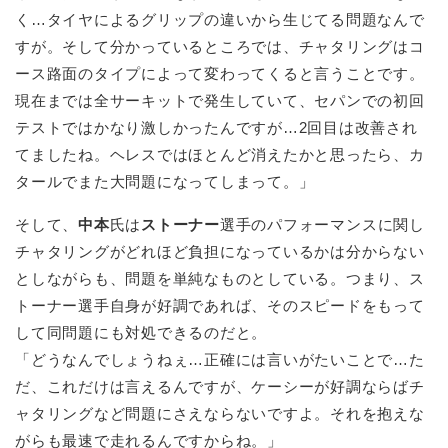
く…タイヤによるグリップの違いから生じてる問題なんで
すが。そして分かっているところでは、チャタリングはコ
ース路面のタイプによって変わってくると言うことです。
現在までは全サーキットで発生していて、セパンでの初回
テストではかなり激しかったんですが…2回目は改善され
てましたね。ヘレスではほとんど消えたかと思ったら、カ
タールでまた大問題になってしまって。」
そして、
中本
氏は
ストーナー
選手のパフォーマンスに関し
チャタリングがどれほど負担になっているかは分からない
としながらも、問題を単純なものとしている。つまり、ス
トーナー選手自身が好調であれば、そのスピードをもって
して同問題にも対処できるのだと。
「どうなんでしょうねぇ…正確には言いがたいことで…た
だ、これだけは言えるんですが、ケーシーが好調ならばチ
ャタリングなど問題にさえならないですよ。それを抱えな
がらも最速で走れるんですからね。」