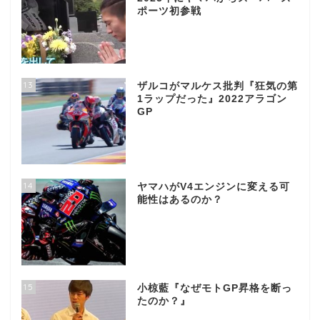
ポーツ初参戦
13
ザルコがマルケス批判『狂気の第
1ラップだった』2022アラゴン
GP
14
ヤマハがV4エンジンに変える可
能性はあるのか？
15
小椋藍『なぜモトGP昇格を断っ
たのか？』