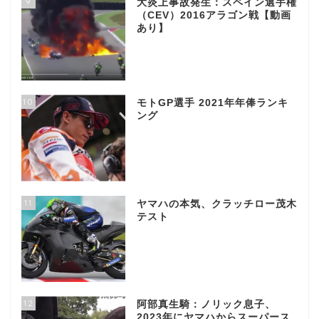
9
大炎上事故発生：スペイン選手権
（CEV）2016アラゴン戦【動画
あり】
10
モトGP選手 2021年年俸ランキ
ング
11
ヤマハの本気、クラッチロー茂木
テスト
12
阿部真生騎：ノリック息子、
2023年にヤマハからスーパース