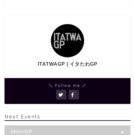
ITATWAGP | イタたわGP
＼ Follow me ／
Next Events
MotoGP