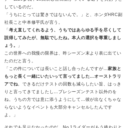
しているのだ。
「うちにとっては驚きではないんで。」と、ホンダHRC副
社長こと中本修平氏が言う。
「
考え直してくれるよう、うちではあらゆる手を尽くして
説得してみたが、無駄でしたね。本人の選択を尊重しまし
ょう。
」
この世界への我慢の限界は、昨シーズン末より表に出てい
たのだと言う。
「この件については長いこと話し合ったんですが…
家族と
もっと長く一緒にいたいって言ってました…オーストラリ
アでね
。できるだけテストの回数も減らしたい旨、はっき
りと言ってきてましたし…プレシーズンテスト以外のを
ね。うちの方では意に添うようにして…彼が出なくちゃな
らないようなイベントも大部分キャンセルしたんです
よ。」
それでも足りなかったのだ…No.1ライダーがもう終わりと