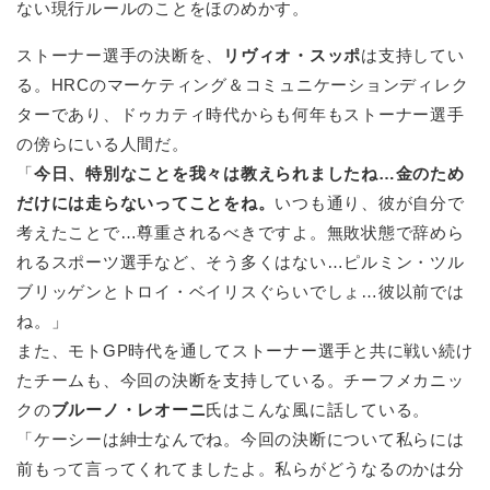
ない現行ルールのことをほのめかす。
ストーナー選手の決断を、
リヴィオ・スッポ
は支持してい
る。HRCのマーケティング＆コミュニケーションディレク
ターであり、ドゥカティ時代からも何年もストーナー選手
の傍らにいる人間だ。
「
今日、特別なことを我々は教えられましたね…金のため
だけには走らないってことをね。
いつも通り、彼が自分で
考えたことで…尊重されるべきですよ。無敗状態で辞めら
れるスポーツ選手など、そう多くはない…ピルミン・ツル
ブリッゲンとトロイ・ベイリスぐらいでしょ…彼以前では
ね。」
また、モトGP時代を通してストーナー選手と共に戦い続け
たチームも、今回の決断を支持している。チーフメカニッ
クの
ブルーノ・レオーニ
氏はこんな風に話している。
「ケーシーは紳士なんでね。今回の決断について私らには
前もって言ってくれてましたよ。私らがどうなるのかは分