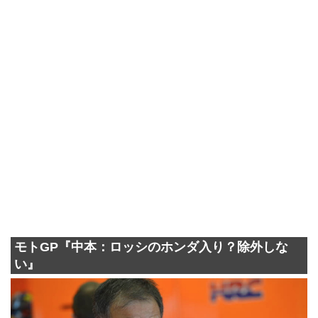
モトGP『中本：ロッシのホンダ入り？除外しな
い』