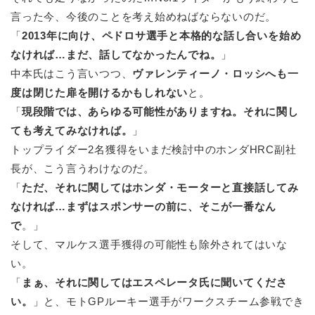
言った今、今後のことを考え始めねばならないのだ。
「
2013年に向け、ペドロサ選手と本格的な話し合いを始め
なければ…まだ、話してなかったんでね。
」
中本氏はこう言いつつ、
ヴァレンティーノ・ロッシへも一
度は閉じた扉を開けるかもしれない
と。
「
現段階では、あらゆる可能性がありますね。それに関し
ても考えてみなければ。
」
トップライダー2名獲得をいまだ検討中のホンダHRC副社
長が、こう言うわけなのだ。
「
ただ、それに関してはホンダ・モーターと直接話してみ
なければ…まずはスポンサーの前に、そこが一番なん
で
。」
そして、マルケス選手獲得の可能性も除外されてはいな
い。
「
まぁ、それに関してはエスペレータ氏に聞いてくださ
い。
」と、モトGPルーキー選手がワークスチーム参戦でき