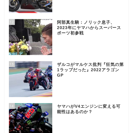
12
阿部真生騎：ノリック息子、
2023年にヤマハからスーパース
ポーツ初参戦
13
ザルコがマルケス批判『狂気の第
1ラップだった』2022アラゴン
GP
14
ヤマハがV4エンジンに変える可
能性はあるのか？