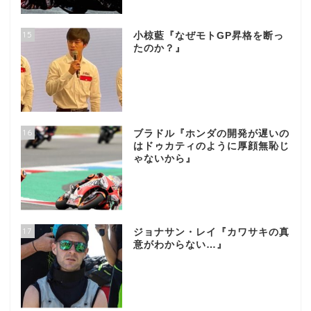
15
小椋藍『なぜモトGP昇格を断っ
たのか？』
16
ブラドル『ホンダの開発が遅いの
はドゥカティのように厚顔無恥じ
ゃないから』
17
ジョナサン・レイ『カワサキの真
意がわからない…』