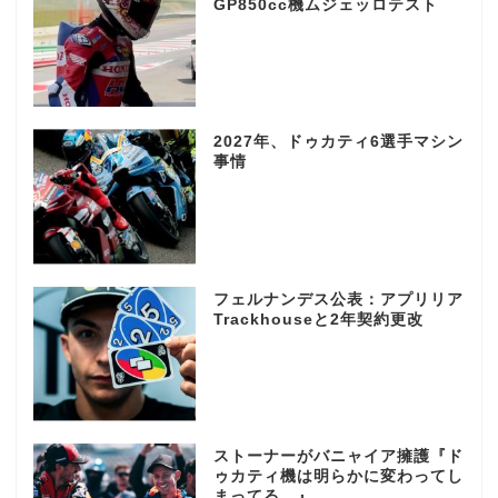
GP850cc機ムジェッロテスト
2027年、ドゥカティ6選手マシン
事情
フェルナンデス公表：アプリリア
Trackhouseと2年契約更改
ストーナーがバニャイア擁護『ド
ゥカティ機は明らかに変わってし
まってる…』