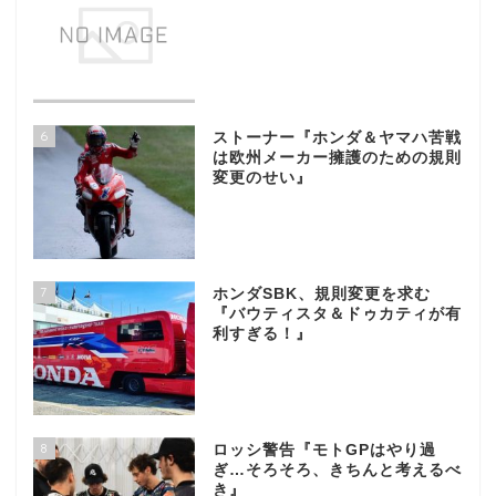
6
ストーナー『ホンダ＆ヤマハ苦戦
は欧州メーカー擁護のための規則
変更のせい』
7
ホンダSBK、規則変更を求む
『バウティスタ＆ドゥカティが有
利すぎる！』
8
ロッシ警告『モトGPはやり過
ぎ…そろそろ、きちんと考えるべ
き』