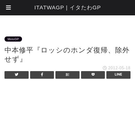
ITATWAGP | イタたわGP
MotoGP
中本修平『ロッシのホンダ復帰、除外
せず』
2012-05-18