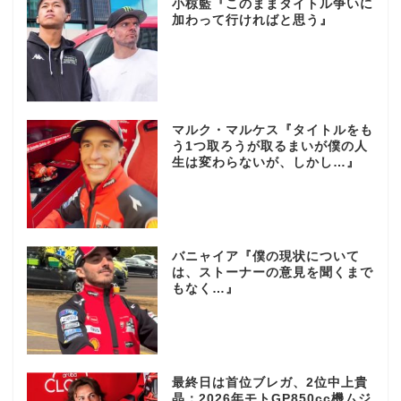
小椋藍『このままタイトル争いに
加わって行ければと思う』
マルク・マルケス『タイトルをも
う1つ取ろうが取るまいが僕の人
生は変わらないが、しかし…』
バニャイア『僕の現状について
は、ストーナーの意見を聞くまで
もなく…』
最終日は首位ブレガ、2位中上貴
晶：2026年モトGP850cc機ムジ