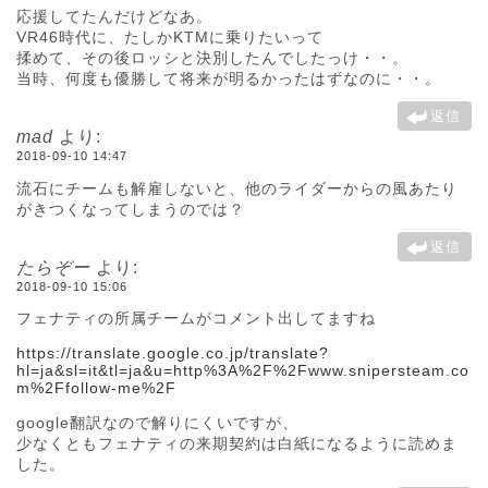
応援してたんだけどなあ。
VR46時代に、たしかKTMに乗りたいって
揉めて、その後ロッシと決別したんでしたっけ・・。
当時、何度も優勝して将来が明るかったはずなのに・・。
返信
mad
より:
2018-09-10 14:47
流石にチームも解雇しないと、他のライダーからの風あたり
がきつくなってしまうのでは？
返信
たらぞー
より:
2018-09-10 15:06
フェナティの所属チームがコメント出してますね
https://translate.google.co.jp/translate?
hl=ja&sl=it&tl=ja&u=http%3A%2F%2Fwww.snipersteam.co
m%2Ffollow-me%2F
google翻訳なので解りにくいですが、
少なくともフェナティの来期契約は白紙になるように読めま
した。