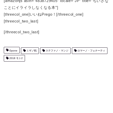
[amazonjs asin=”4838729405″ locale=”JP” title=”ちいさな
ことにイライラしなくなる本”]
[threecol_one]いいねPrego！[/threecol_one]
[threecol_two_last]
[/threecol_two_last]
Gpone
ミザノ戦
ステファノ・マンジ
ロマーノ・フェナーティ
2018 モト2