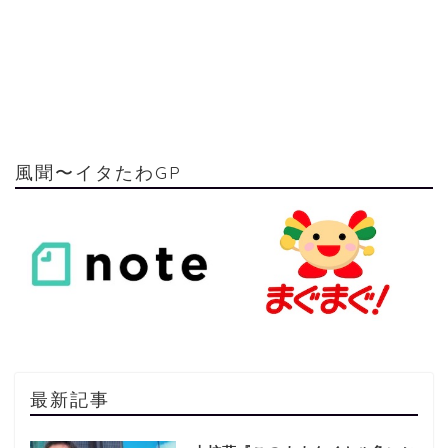
風聞〜イタたわGP
最新記事