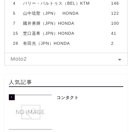
4
バリー・バルトゥス（BEL）KTM
146
5
山中琉聖（JPN） HONDA
122
7
國井勇輝（JPN）HONDA
100
15
埜口遥希（JPN）HONDA
41
28
有田光（JPN）HONDA
2
Moto2
人気記事
1
コンタクト