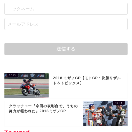
2018 ミザノGP【モトGP：決勝リザル
ト＆トピックス】
クラッチロー『今回の表彰台で、うちの
努力が報われた』2018ミザノGP