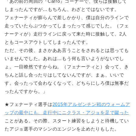
「あの前の周回の『Carro』コーナーで、僕らは接触して
しまったんですが…もちろん、わざとではないです。
フェナーティが膨らんで差しかかり、僕は自分のラインで
走っていたらぶつかってしまったって感じでした。（フェ
ナーティが）走行ラインに戻って来た時に接触して、2人
ともコースアウトしてしまったんです。
ただ、その後、まさかああ言うことをされるとは思っても
いませんでした。あれは…もう何も言いようがないでし
ょ。一目瞭然ですからね。（フェナーティと）会って、き
ちんと話し合ったりはしてないんですが、まぁ、いいで
す。会ったって会わなくなって、どちらにしろ僕は無事だ
ったんですから。」
★フェナーティ選手は
2015年アルゼンチン戦のウォームア
ップの最中にも、走行中にニクラス・アジョを足で蹴った
ことがある。その際、スタート練習をしようと待機してい
たアジョ選手のマシンのエンジンを止めたりもした。