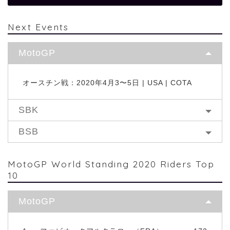
Next Events
MotoGP
オースチン戦：2020年4月3〜5日 | USA | COTA
SBK
BSB
MotoGP World Standing 2020 Riders Top
10
MotoGP