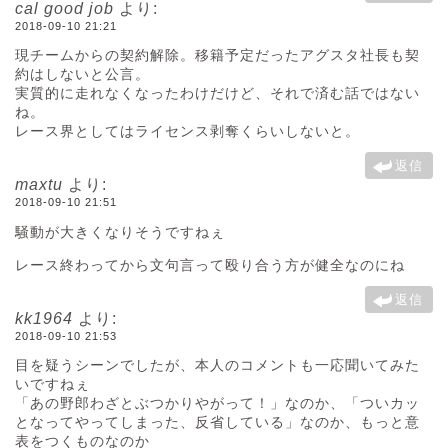
cal good job
より:
2018-09-10 21:21
現チームからの契約解除。移籍予定だったアグスタ社長も契
約はしないと公言。
実質的に走れなくなったわけだけど、それで済む話ではない
ね。
レース界としてはライセンス剥奪くらいしないと。
返信
maxtu
より:
2018-09-10 21:51
騒動が大きくなりそうですねぇ
レース終わってから文句言って殴り合う方が健全なのにね
返信
kk1964
より:
2018-09-10 21:53
目を疑うシーンでしたが、本人のコメントも一応聞いてみた
いですねぇ
「あの野郎わざとぶつかりやがって！」なのか、「ついカッ
となってやってしまった、反省している」なのか、もっと意
表をつくものなのか