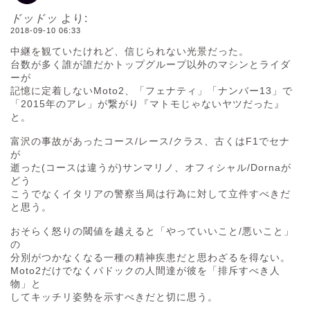
ドッドッ
より:
2018-09-10 06:33
中継を観ていたけれど、信じられない光景だった。
台数が多く誰が誰だかトップグループ以外のマシンとライダ
ーが
記憶に定着しないMoto2、「フェナティ」「ナンバー13」で
「2015年のアレ」が繋がり『マトモじゃないヤツだった』
と。
富沢の事故があったコース/レース/クラス、古くはF1でセナ
が
逝った(コースは違うが)サンマリノ、オフィシャル/Dornaが
どう
こうでなくイタリアの警察当局は行為に対して立件すべきだ
と思う。
おそらく怒りの閾値を越えると「やっていいこと/悪いこと」
の
分別がつかなくなる一種の精神疾患だと思わざるを得ない。
Moto2だけでなくパドックの人間達が彼を「排斥すべき人
物」と
してキッチリ姿勢を示すべきだと切に思う。