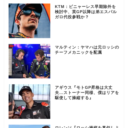
KTM：ビニャーレス早期除外を
検討中、英GP以降は弟エスパル
ガロ代役参戦か？
マルティン：ヤマハは元ロッシの
チーフメカニックを配属
アギウス『モトGP昇格は大丈
夫…ストーナー同様、僕はリアを
駆使して操縦する』
ロレンソ『ロッシ操縦を真似しよ