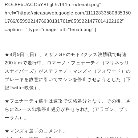
ROc8FbUACCoYBhgL/s144-c-o/fenati.png”
href=”https://picasaweb.google.com/11112833580835350
1766/6599221476630131761#6599221477014122162″
caption=”” type=”image” alt=”fenati.png” ]
★9月9日（日）、ミザノGPのモト2クラス決勝戦で時速
200ｋｍで走行中、ロマーノ・フェナーティ（マリネッリ
スナイパーズ）がステファノ・マンズィ（フォワード）の
ブレーキを故意に引いてマシンを停止させようとした（下
記Twitter映像）。
★フェナーティ選手は速攻で失格処分となり、その後、さ
らに2レース出場停止処分が科せられた（アラゴン、ブリ
ーラム）。
★マンズィ選手のコメント。