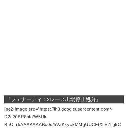
『フェナーティ：2レース出場停止処分』
[pe2-image src=”https://lh3.googleusercontent.com/-
D2c20BR8blo/W5Uk-
BuOLrI/AAAAAAABc0s/5VaKkyckMMgUUCFtXLV7figkC