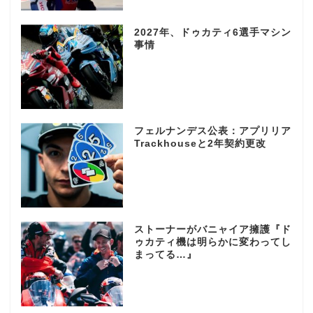
2027年、ドゥカティ6選手マシン
事情
フェルナンデス公表：アプリリア
Trackhouseと2年契約更改
ストーナーがバニャイア擁護『ド
ゥカティ機は明らかに変わってし
まってる…』