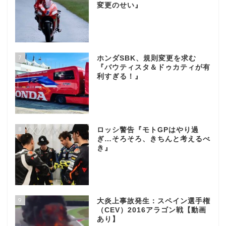
変更のせい』
7
ホンダSBK、規則変更を求む
『バウティスタ＆ドゥカティが有
利すぎる！』
8
ロッシ警告『モトGPはやり過
ぎ…そろそろ、きちんと考えるべ
き』
9
大炎上事故発生：スペイン選手権
（CEV）2016アラゴン戦【動画
あり】