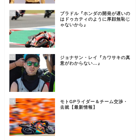
16
ブラドル『ホンダの開発が遅いの
はドゥカティのように厚顔無恥じ
ゃないから』
17
ジョナサン・レイ『カワサキの真
意がわからない…』
18
モトGPライダー＆チーム交渉・
去就【最新情報】