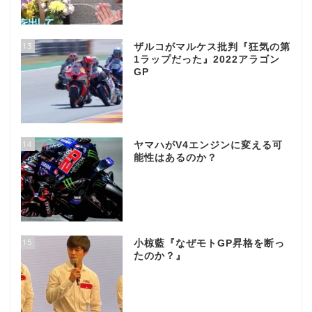
13
ザルコがマルケス批判『狂気の第
1ラップだった』2022アラゴン
GP
14
ヤマハがV4エンジンに変える可
能性はあるのか？
15
小椋藍『なぜモトGP昇格を断っ
たのか？』