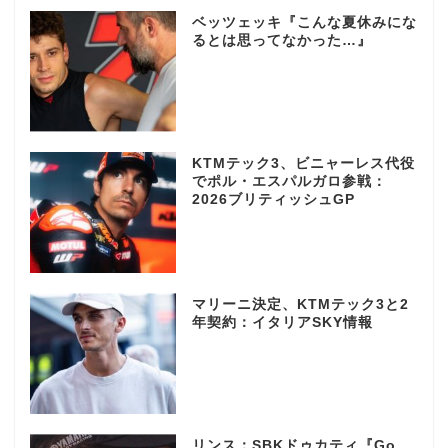
ベッツェッキ『こんな夏休みにな
るとは思ってなかった…』
KTMテック3、ビニャーレス代役
でポル・エスパルガロ参戦：
2026ブリティッシュGP
マリーニ決定、KTMテック3と2
年契約：イタリアSKY情報
リンス：SBKドゥカティ『Go