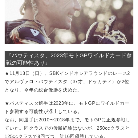
『バウティスタ、2023年モトGPワイルドカード参
戦の可能性あり』
★11月13日（日）、SBKインドネシアラウンドのレース2
でアルヴァロ・バウティスタ（37才、ドゥカティ）が2位
となり、今年の総合優勝を決めた。
★バスティスタ選手は2023年に、モトGPにワイルドカー
ド参戦する可能性が浮上している。
なお、同選手は2010〜2018年まで、モトGPに正規参戦し
ていた。同クラスでの優勝経験はないが、250ccクラスと
125ccクラスで8回づつ、計16回優勝している。