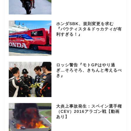
7
ホンダSBK、規則変更を求む
『バウティスタ＆ドゥカティが有
利すぎる！』
8
ロッシ警告『モトGPはやり過
ぎ…そろそろ、きちんと考えるべ
き』
9
大炎上事故発生：スペイン選手権
（CEV）2016アラゴン戦【動画
あり】