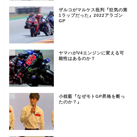
13
ザルコがマルケス批判『狂気の第
1ラップだった』2022アラゴン
GP
14
ヤマハがV4エンジンに変える可
能性はあるのか？
15
小椋藍『なぜモトGP昇格を断っ
たのか？』