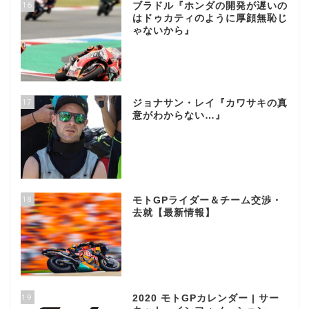
16
ブラドル『ホンダの開発が遅いの
はドゥカティのように厚顔無恥じ
ゃないから』
17
ジョナサン・レイ『カワサキの真
意がわからない…』
18
モトGPライダー＆チーム交渉・
去就【最新情報】
19
2020 モトGPカレンダー | サー