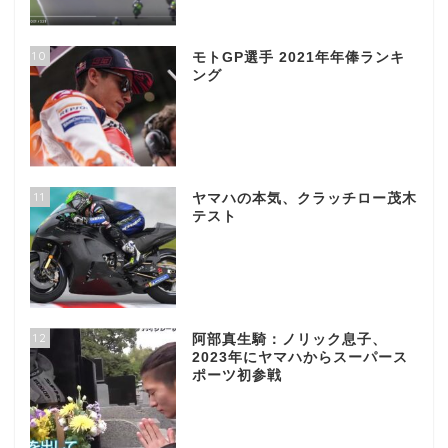
10
モトGP選手 2021年年俸ランキ
ング
11
ヤマハの本気、クラッチロー茂木
テスト
12
阿部真生騎：ノリック息子、
2023年にヤマハからスーパース
ポーツ初参戦