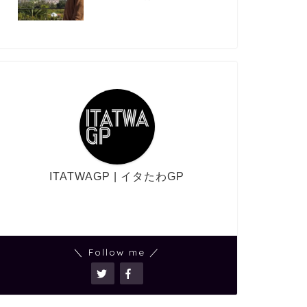
ITATWAGP | イタたわGP
＼ Follow me ／