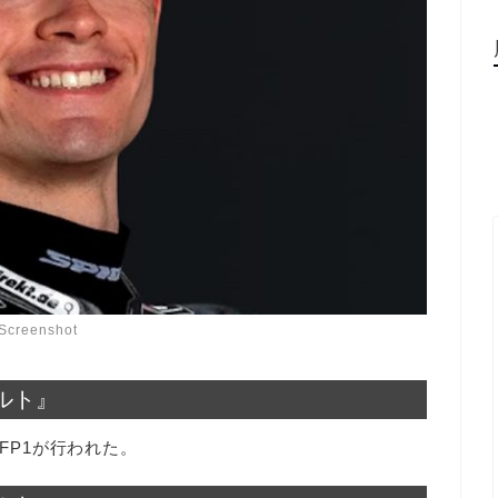
Screenshot
ザルト』
FP1が行われた。