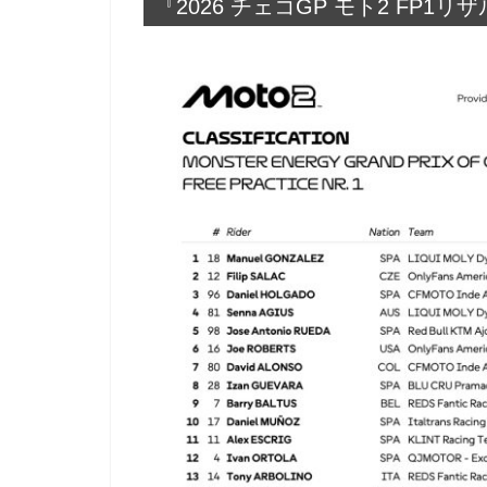
『2026 チェコGP モト2 FP1リ