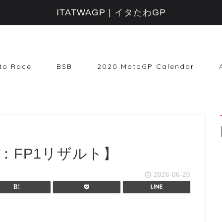
ITATWAGP | イタたわGP
to Race
BSB
2020 MotoGP Calendar
2：FP1リザルト】
2026-06-20