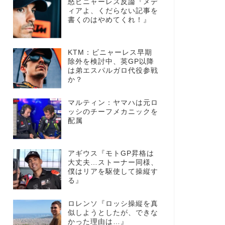
怒ビニャーレス反論『メデ
ィアよ、くだらない記事を
書くのはやめてくれ！』
KTM：ビニャーレス早期
除外を検討中、英GP以降
は弟エスパルガロ代役参戦
か？
マルティン：ヤマハは元ロ
ッシのチーフメカニックを
配属
アギウス『モトGP昇格は
大丈夫…ストーナー同様、
僕はリアを駆使して操縦す
る』
ロレンソ『ロッシ操縦を真
似しようとしたが、できな
かった理由は…』