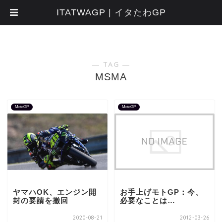
ITATWAGP | イタたわGP
― TAG ―
MSMA
MotoGP
MotoGP
ヤマハOK、エンジン開
お手上げモトGP：今、
封の要請を撤回
必要なことは…
2020-08-21
2012-03-26