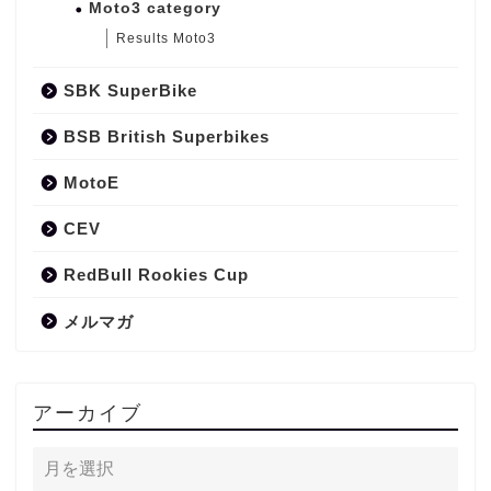
Moto3 category
Results Moto3
SBK SuperBike
BSB British Superbikes
MotoE
CEV
RedBull Rookies Cup
メルマガ
アーカイブ