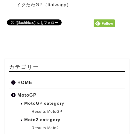
イタたわGP（Itatwagp）
カテゴリー
HOME
MotoGP
MotoGP category
Results MotoGP
Moto2 category
Results Moto2