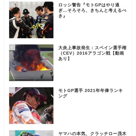
8
ロッシ警告『モトGPはやり過
ぎ…そろそろ、きちんと考えるべ
き』
9
大炎上事故発生：スペイン選手権
（CEV）2016アラゴン戦【動画
あり】
10
モトGP選手 2021年年俸ランキ
ング
11
ヤマハの本気、クラッチロー茂木