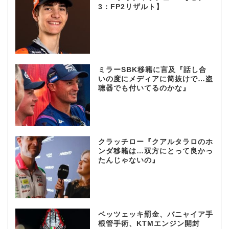
3：FP2リザルト】
ミラーSBK移籍に言及『話し合
いの度にメディアに筒抜けで…盗
聴器でも付いてるのかな』
クラッチロー『クアルタラロのホ
ンダ移籍は…双方にとって良かっ
たんじゃないの』
ベッツェッキ罰金、バニャイア手
根管手術、KTMエンジン開封