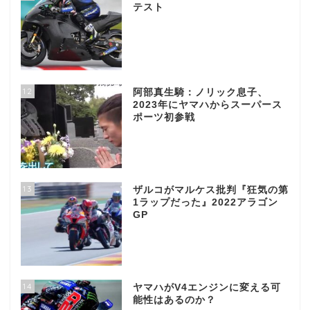
テスト
12
阿部真生騎：ノリック息子、
2023年にヤマハからスーパース
ポーツ初参戦
13
ザルコがマルケス批判『狂気の第
1ラップだった』2022アラゴン
GP
14
ヤマハがV4エンジンに変える可
能性はあるのか？