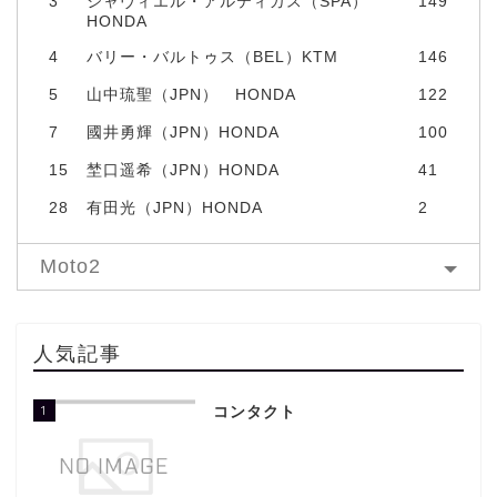
3
シャヴィエル・アルティガス（SPA）
149
HONDA
4
バリー・バルトゥス（BEL）KTM
146
5
山中琉聖（JPN） HONDA
122
7
國井勇輝（JPN）HONDA
100
15
埜口遥希（JPN）HONDA
41
28
有田光（JPN）HONDA
2
Moto2
人気記事
1
コンタクト