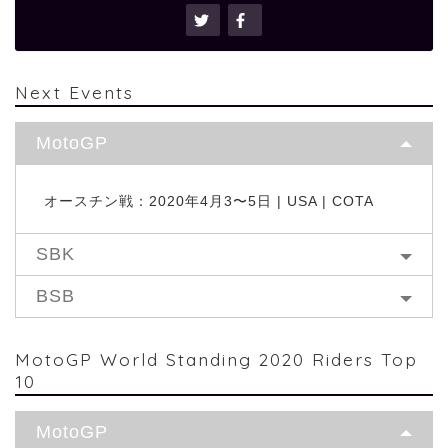
Next Events
MotoGP
オースチン戦：2020年4月3〜5日 | USA | COTA
SBK
BSB
MotoGP World Standing 2020 Riders Top
10
MotoGP