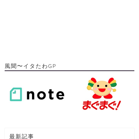
風聞〜イタたわGP
最新記事