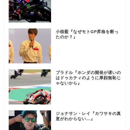
15
小椋藍『なぜモトGP昇格を断っ
たのか？』
16
ブラドル『ホンダの開発が遅いの
はドゥカティのように厚顔無恥じ
ゃないから』
17
ジョナサン・レイ『カワサキの真
意がわからない…』