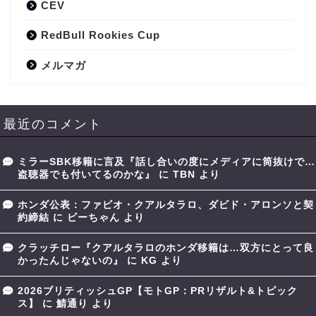
CEV
RedBull Rookies Cup
メルマガ
最近のコメント
ミラーSBK移籍に言及『話し合いの度にメディアに筒抜けで…
盗聴器でも付いてるのかな』
に
TBN
より
ホンダ公表：ファビオ・クアルタラロ、ダビド・アロンソと契
約締結
に
ビーちゃん
より
クラッチロー『クアルタラロのホンダ移籍は…双方にとって良
かったんじゃないの』
に
KG
より
2026ブリティッシュGP【モトGP：PRリザルト&トピック
ス】
に
鯖通り
より