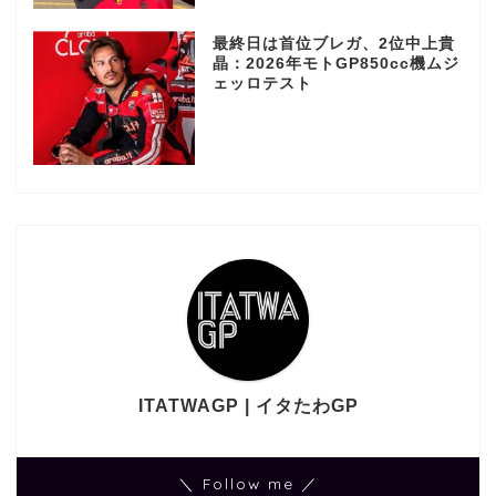
最終日は首位ブレガ、2位中上貴
晶：2026年モトGP850cc機ムジ
ェッロテスト
ITATWAGP | イタたわGP
＼ Follow me ／