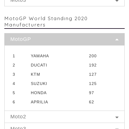
MotoGP World Standing 2020
Manufacturers
MotoGP
1
YAMAHA
200
2
DUCATI
192
3
KTM
127
4
SUZUKI
125
5
HONDA
97
6
APRILIA
62
Moto2
Moto3