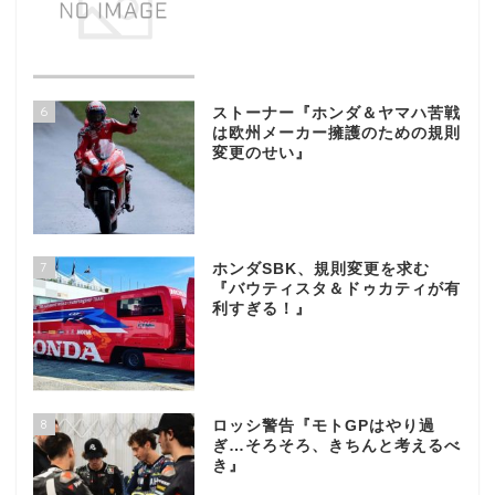
6
ストーナー『ホンダ＆ヤマハ苦戦
は欧州メーカー擁護のための規則
変更のせい』
7
ホンダSBK、規則変更を求む
『バウティスタ＆ドゥカティが有
利すぎる！』
8
ロッシ警告『モトGPはやり過
ぎ…そろそろ、きちんと考えるべ
き』