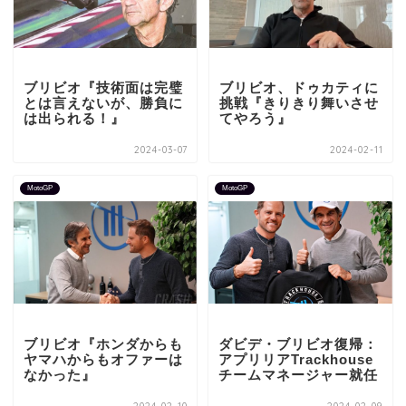
ブリビオ『技術面は完璧
ブリビオ、ドゥカティに
とは言えないが、勝負に
挑戦『きりきり舞いさせ
は出られる！』
てやろう』
2024-03-07
2024-02-11
MotoGP
MotoGP
ブリビオ『ホンダからも
ダビデ・ブリビオ復帰：
ヤマハからもオファーは
アプリリアTrackhouse
なかった』
チームマネージャー就任