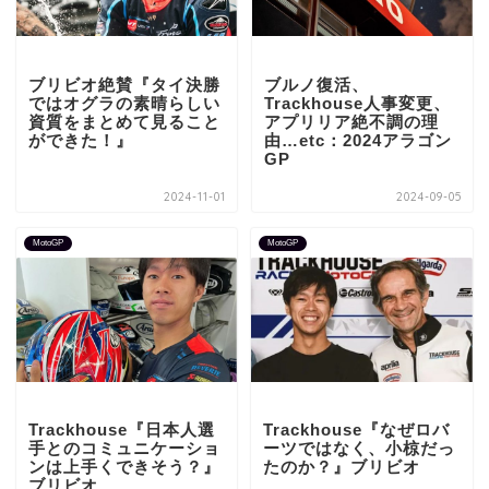
ブリビオ絶賛『タイ決勝
ブルノ復活、
ではオグラの素晴らしい
Trackhouse人事変更、
資質をまとめて見ること
アプリリア絶不調の理
ができた！』
由…etc：2024アラゴン
GP
2024-11-01
2024-09-05
MotoGP
MotoGP
Trackhouse『日本人選
Trackhouse『なぜロバ
手とのコミュニケーショ
ーツではなく、小椋だっ
ンは上手くできそう？』
たのか？』ブリビオ
ブリビオ