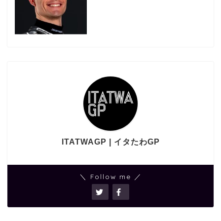
ITATWAGP | イタたわGP
＼ Follow me ／