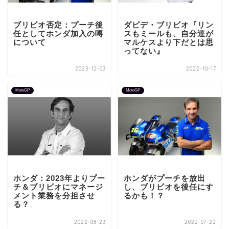
ブリビオ否定：プーチ後
ダビデ・ブリビオ『リン
任としてホンダ加入の噂
スもミールも、自分達が
について
マルケスより下だとは思
ってない』
2023-12-03
2022-10-17
MotoGP
MotoGP
ホンダ：2023年よりプー
ホンダがプーチを放出
チ＆ブリビオにマネージ
し、ブリビオを後任にす
メント業務を分担させ
るかも！？
る？
2022-08-23
2022-07-22