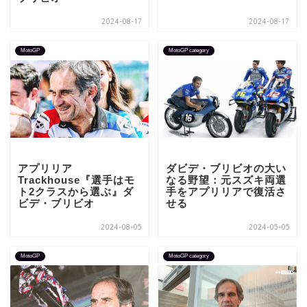
2024-08-17
2024-08-17
MotoGP
MotoGP category
アプリリア
ダビデ・ブリビオの大い
Trackhouse『選手はモ
なる野望：元スズキ両選
ト2クラスから選ぶ』ダ
手をアプリリアで復活さ
ビデ・ブリビオ
せる
2024-08-05
2024-05-05
MotoGP
MotoGP category