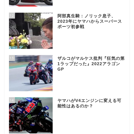
12
阿部真生騎：ノリック息子、
2023年にヤマハからスーパース
ポーツ初参戦
13
ザルコがマルケス批判『狂気の第
1ラップだった』2022アラゴン
GP
14
ヤマハがV4エンジンに変える可
能性はあるのか？