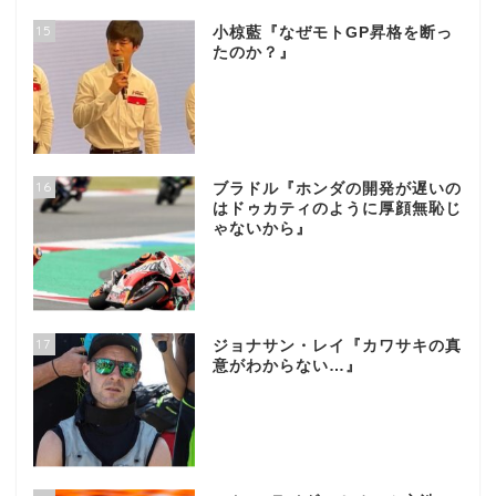
15
小椋藍『なぜモトGP昇格を断っ
たのか？』
16
ブラドル『ホンダの開発が遅いの
はドゥカティのように厚顔無恥じ
ゃないから』
17
ジョナサン・レイ『カワサキの真
意がわからない…』