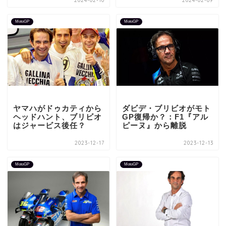
2024-02-10
2024-02-09
MotoGP
MotoGP
ヤマハがドゥカティから
ダビデ・ブリビオがモト
ヘッドハント、ブリビオ
GP復帰か？：F1『アル
はジャービス後任？
ピーヌ』から離脱
2023-12-17
2023-12-13
MotoGP
MotoGP