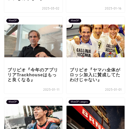
2025-03-02
2025-01-16
MotoGP
MotoGP
ブリビオ『今年のアプリ
ブリビオ『ヤマハ全体が
リアTrackhouseはもっ
ロッシ加入に賛成してた
と良くなる』
わけじゃない』
2025-01-11
2025-01-01
MotoGP
MotoGP category