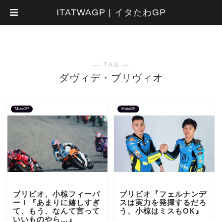
ITATWAGP | イタたわGP
― TAG ―
ダヴィデ・ブリヴィオ
MotoGP
MotoGP
ブリビオ、小椋フィーバ
ブリビオ『フェルナンデ
ー！『あまりに嬉しすぎ
スは実力を発揮するだろ
て、もう、なんて言って
う、小椋はミスもOK』
いいものやら…』