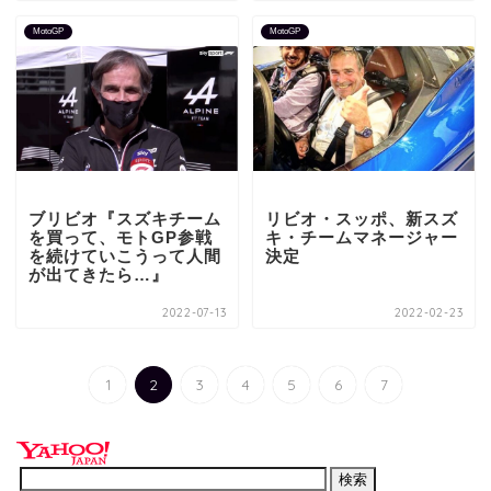
MotoGP
MotoGP
ブリビオ『スズキチーム
リビオ・スッポ、新スズ
を買って、モトGP参戦
キ・チームマネージャー
を続けていこうって人間
決定
が出てきたら…』
2022-07-13
2022-02-23
1
2
3
4
5
6
7