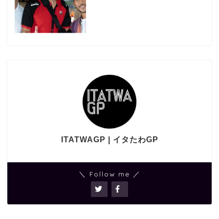
ITATWAGP | イタたわGP
＼ Follow me ／