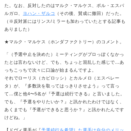
た。なお、反対したのはマルク・マルケス、ポル・エスパ
ルガロ、
ヨハン・ザルコ
（その後、賛成に撤回）だった。
（※反対派にはリンス/ミラーも加わっていたとする記事も
ありました）
★マルク・マルケス（ホンダファクトリー）のコメント。
「（予選中止を決めた）ミーティングがプロっぽくなかっ
たとは言わないけど、でも、ちょっと混乱した感じで…あ
っちこっちで次々に口論が始まるんですよ。
それでローリス（カピロッシ）とカルメロ（エスペレー
タ）が、『多数決を取ってはっきりさせよう』って言っ
て…僕と他4〜5名が『予選は続行できる』と言いました。
でも、『予選をやりたいか？』と訊かれたわけではなく、
あくまでも『予選ができると思うか？』と訊かれたんです
けどね。」
【ドヴィ選手が『
予選続行を希望した選手は自分のメリッ