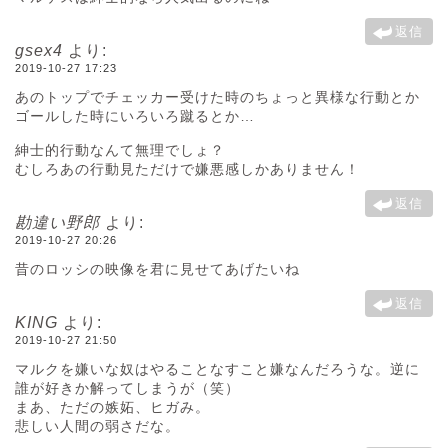
返信
gsex4
より:
2019-10-27 17:23
あのトップでチェッカー受けた時のちょっと異様な行動とか
ゴールした時にいろいろ蹴るとか…
紳士的行動なんて無理でしょ？
むしろあの行動見ただけで嫌悪感しかありません！
返信
勘違い野郎
より:
2019-10-27 20:26
昔のロッシの映像を君に見せてあげたいね
返信
KING
より:
2019-10-27 21:50
マルクを嫌いな奴はやることなすこと嫌なんだろうな。逆に
誰が好きか解ってしまうが（笑）
まあ、ただの嫉妬、ヒガみ。
悲しい人間の弱さだな。