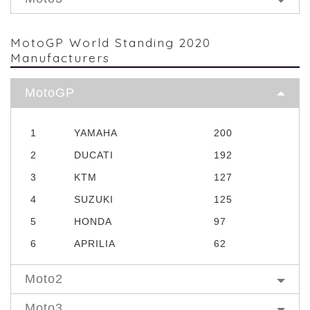
MotoGP World Standing 2020
Manufacturers
MotoGP
1
YAMAHA
200
2
DUCATI
192
3
KTM
127
4
SUZUKI
125
5
HONDA
97
6
APRILIA
62
Moto2
Moto3