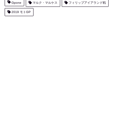
Gpone
マルク・マルケス
フィリップアイアランド戦
2019 モトGP