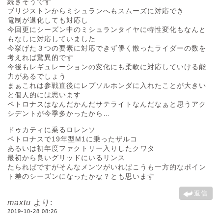
続きそうです
ブリジストンからミシュランへもスムーズに対応でき
電制が退化しても対応し
今回更にシーズン中のミシュランタイヤに特性変化もなんと
もなしに対応していました
今挙げた３つの要素に対応できず儚く散ったライダーの数を
考えれば驚異的です
今後もレギュレーションの変化にも柔軟に対応していける能
力があるでしょう
まぁこれは参戦直後にレプソルホンダに入れたことが大きい
と個人的には思います
ペトロナスはなんだかんだサテライトなんだなぁと思うアク
シデントが今季多かったから…
ドゥカティに乗るロレンソ
ペトロナスで19年型M1に乗ったザルコ
あるいは初年度ファクトリー入りしたクワタ
最初から良いグリッドにいるリンス
たらればですがそんなメンツがいればこうも一方的なポイン
ト差のシーズンになったかな？とも思います
返信
maxtu
より:
2019-10-28 08:26