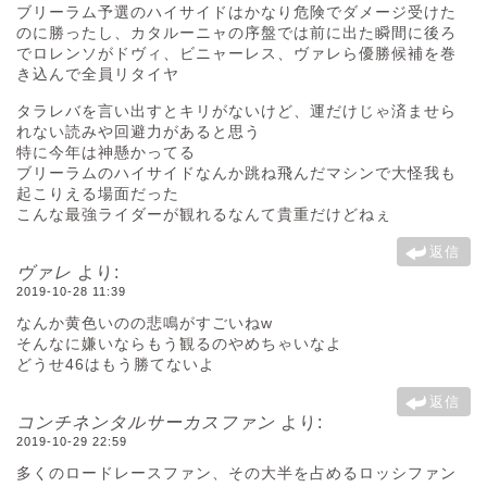
ブリーラム予選のハイサイドはかなり危険でダメージ受けた
のに勝ったし、カタルーニャの序盤では前に出た瞬間に後ろ
でロレンソがドヴィ、ビニャーレス、ヴァレら優勝候補を巻
き込んで全員リタイヤ
タラレバを言い出すとキリがないけど、運だけじゃ済ませら
れない読みや回避力があると思う
特に今年は神懸かってる
ブリーラムのハイサイドなんか跳ね飛んだマシンで大怪我も
起こりえる場面だった
こんな最強ライダーが観れるなんて貴重だけどねぇ
返信
ヴァレ
より:
2019-10-28 11:39
なんか黄色いのの悲鳴がすごいねw
そんなに嫌いならもう観るのやめちゃいなよ
どうせ46はもう勝てないよ
返信
コンチネンタルサーカスファン
より:
2019-10-29 22:59
多くのロードレースファン、その大半を占めるロッシファン