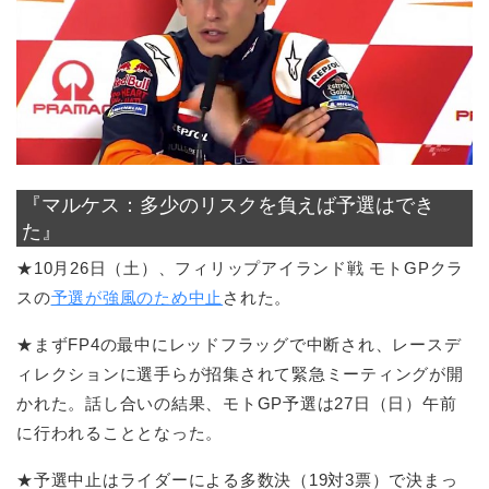
『マルケス：多少のリスクを負えば予選はでき
た』
★10月26日（土）、フィリップアイランド戦 モトGPクラ
スの
予選が強風のため中止
された。
★まずFP4の最中にレッドフラッグで中断され、レースデ
ィレクションに選手らが招集されて緊急ミーティングが開
かれた。話し合いの結果、モトGP予選は27日（日）午前
に行われることとなった。
★予選中止はライダーによる多数決（19対3票）で決まっ