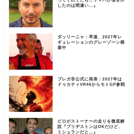
ってくれてたら…ヤマハが僕を外
したのは間違い…』
ダッリーニャ：早速、2027年レ
ギュレーションのグレーゾーン模
索中
ブレガ非公式に発表：2027年は
ドゥカティVR46からモトGP参戦
ピロがストーナーの走りを徹底解
説『ブリヂストンはOKだけど、
ミシュランだと…』