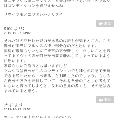
雨ニモマケズ風ニモマケズ、丈夫なからだをお持ちのマルク
はコンディションを選びませんね。
サウイフモノニワタシハナリタイ
返信
nav.
より:
2019-10-27 13:02
それだけの並外れた能力があるのは誰もが知るところ。この
部分が本当にマルケスの凄い部分なのだと思います。
損得が微塵もないなんて発言の方が難しく、正しいことを言
ってるドヴィの方が何だか当事者離れしてしまっているよう
に思います。
素晴らしい判断力とも思いますけど。
マルケスは自分がこのコンディションでも細心の注意で実施
できる範囲だから「出来る」と判断したのでしょう。もちろ
ん自分の強みを理解していて。それを自分のことしか考えて
いないと言ってしまうと、反対の意見の多くも、その意は含
まれていると思う。
返信
ナギ
より:
2019-10-27 13:52
マルケスは紳士的なら人気出るのにね