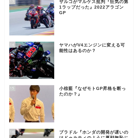
13
ザルコがマルケス批判『狂気の第
1ラップだった』2022アラゴン
GP
14
ヤマハがV4エンジンに変える可
能性はあるのか？
15
小椋藍『なぜモトGP昇格を断っ
たのか？』
16
ブラドル『ホンダの開発が遅いの
はドゥカティのように厚顔無恥じ