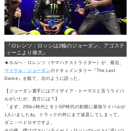
『ロレンソ：ロッシは2輪のジョーダン、アゴステ
ィーニより偉大』
★ホルヘ・ロレンソ（ヤマハテストライダー）が、最近、
マイケル・ジョーダン
のドキュメンタリー『The Last
Dance』を観て、次のように語った。
【ジョーダン選手にはアイザイア・トーマスと言うライバ
ルがいたが、貴方には？】
「まず、250cc時代とモトGP時代の初期に最強ライバルが
1人いましたね。トラックの外にまで波及してしまって。
ダニ・ペドロサですよ。
その後、僕はヴァレンティーノ・ロッシのレベルに追いつ