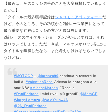
【最近は、そのロッシ選手のことを大変称賛しているよう
だが…】
「タイトルの最多獲得記録は
ジャコモ・アゴスティーニ
だ
けど、今のところ、その功績から2輪レース業界にとって
最も重要な存在はロッシの方だと僕は思います。
2輪レースのマイケル・ジョーダンがいるとすれば、それ
はロッシでしょう。ただ、今後、マルケスがロッシ以上に
タイトルを獲得したなら、また考えなければならいでしょ
うけどね。」
#MOTOGP
–
@lorenzo99
continua a tessere le
lodi di
#ValentinoRossi
Adesso lo paragona alla
star NBA
#MichaelJordan
. "Rossi e
#DaniPedrosa
i miei rivali più grandi"
@MotoGP
#JorgeLorenzo
@ValeYellow46
@26_DaniPedrosa
#Corsedimoto
https://t.co/DgDLxCa59q