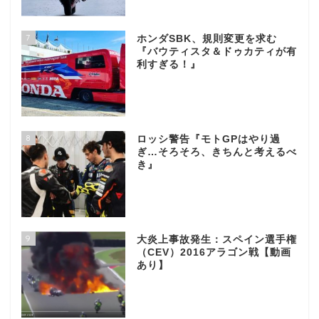
7
ホンダSBK、規則変更を求む
『バウティスタ＆ドゥカティが有
利すぎる！』
8
ロッシ警告『モトGPはやり過
ぎ…そろそろ、きちんと考えるべ
き』
9
大炎上事故発生：スペイン選手権
（CEV）2016アラゴン戦【動画
あり】