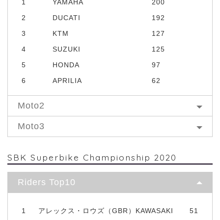
1
YAMAHA
200
2
DUCATI
192
3
KTM
127
4
SUZUKI
125
5
HONDA
97
6
APRILIA
62
Moto2
Moto3
SBK Superbike Championship 2020
Riders Top10
1
アレックス・ロウズ（GBR）KAWASAKI
51