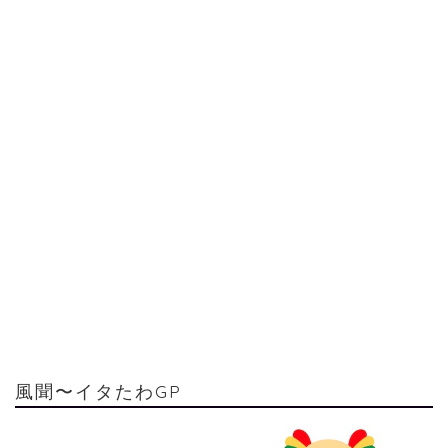
風聞〜イタたわGP