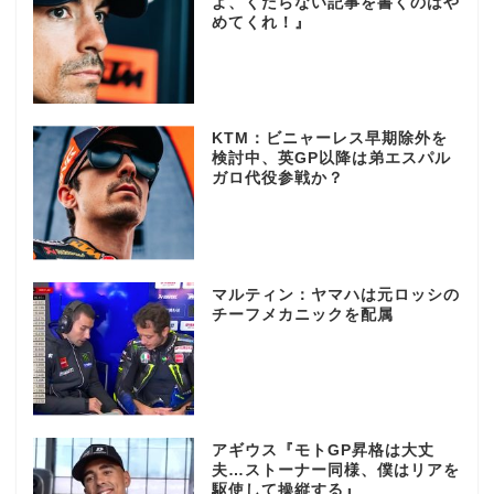
よ、くだらない記事を書くのはや
めてくれ！』
KTM：ビニャーレス早期除外を
検討中、英GP以降は弟エスパル
ガロ代役参戦か？
マルティン：ヤマハは元ロッシの
チーフメカニックを配属
アギウス『モトGP昇格は大丈
夫…ストーナー同様、僕はリアを
駆使して操縦する』