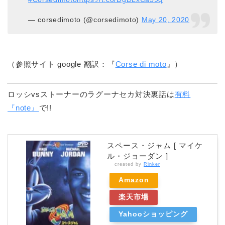
— corsedimoto (@corsedimoto)
May 20, 2020
（参照サイト google 翻訳：『
Corse di moto
』）
ロッシvsストーナーのラグーナセカ対決裏話は
有料
『note』
で!!
スペース・ジャム [ マイケ
ル・ジョーダン ]
created by
Rinker
Amazon
楽天市場
Yahooショッピング