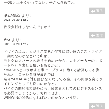
ーOBと上手くやれてない。平さん含めてね
返信
桑田裸郎
より:
2025-06-20 14:59
代役参戦はしないんですか？
返信
ﾁｬｵ
より:
2025-06-20 17:17
ドヴィの場合、ビジネス要素が非常に強い感のテストライダ
ー契約なのかなという印象。
モトクロスパークの経営を始めたから、大手メーカーのサポ
ートを引き出せる狙いもあるかと。
YAMAHAとコラボする事で、プラスに働くと計算してる腹。
それと、ロッシ自身が最近では
余りYAMAHAに対し媚びなくなってる感。その間隙を突くタ
イミングとしても良いのかなと。
バイクの開発能力以外にも、経営者としてのビジネスセンス
も必要でしょうから。何れにせよ、
WINWINの関係になればいいのかなという話。
返信