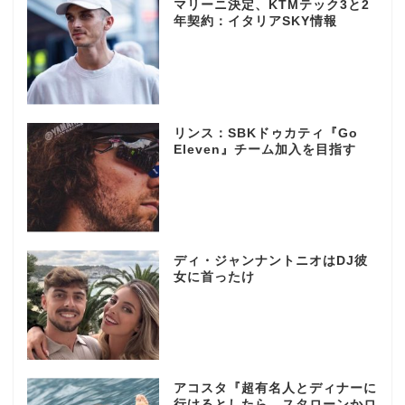
マリーニ決定、KTMテック3と2
年契約：イタリアSKY情報
リンス：SBKドゥカティ『Go
Eleven』チーム加入を目指す
ディ・ジャンナントニオはDJ彼
女に首ったけ
アコスタ『超有名人とディナーに
行けるとしたら…スタローンかロ