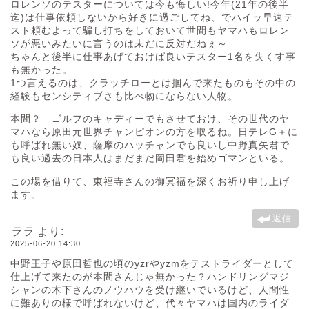
ロレンソのテスターについては今も悔しい!今年(21年の後半
迄)は仕事依頼しないから好きに過ごしてね、でハイッ早速テ
スト頼むよって騙し打ちをしておいて世間もヤマハもロレン
ソが悪いみたいに言うのは未だに反対だねぇ～
ちゃんと後半に仕事あげておけば良いテスター1名を失くす事
も無かった。
1つ言えるのは、クラッチローとは掴んで来たものもその中の
経験もセンシティブさも比べ物にならない人物。
本間？ ゴルフのキャディーでもさせておけ、その世代のヤ
マハなら原田元世界チャンピオンの方を取るね。日テレG＋に
も呼ばれ無い奴、薩摩のハッチャンでも良いし中野真矢君で
も良い過去の日本人はまだまだ岡田君を始めゴマンといる。
この場を借りて、東福寺さんの御冥福を深くお祈り申し上げ
ます。
返信
ララ
より:
2025-06-20 14:30
中野王子や原田哲也の頃のyzrやyzmをテストライダーとして
仕上げて来たのが本間さんじゃ無かった？ハンドリングマジ
シャンの木下さんのノウハウを受け継いでいるけど、人間性
に難ありの様で呼ばれないけど、代々ヤマハは国内のライダ