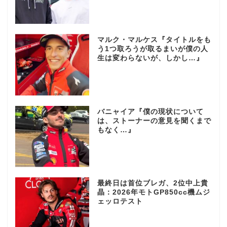
マルク・マルケス『タイトルをも
う1つ取ろうが取るまいが僕の人
生は変わらないが、しかし…』
バニャイア『僕の現状について
は、ストーナーの意見を聞くまで
もなく…』
最終日は首位ブレガ、2位中上貴
晶：2026年モトGP850cc機ムジ
ェッロテスト