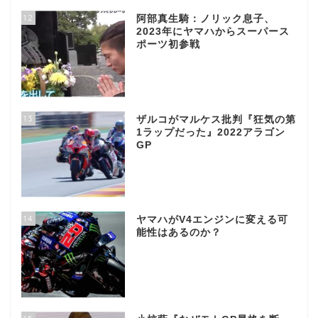
12
阿部真生騎：ノリック息子、
2023年にヤマハからスーパース
ポーツ初参戦
13
ザルコがマルケス批判『狂気の第
1ラップだった』2022アラゴン
GP
14
ヤマハがV4エンジンに変える可
能性はあるのか？