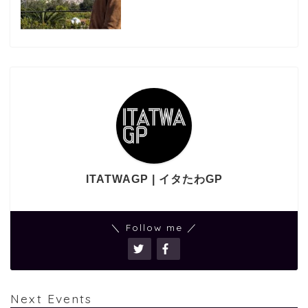
ITATWAGP | イタたわGP
＼ Follow me ／
Next Events