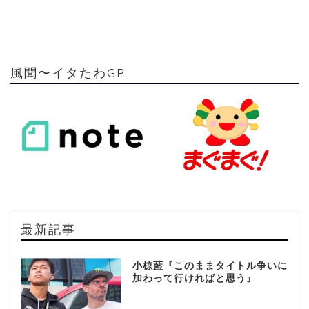
風聞〜イタたわGP
最新記事
小椋藍『このままタイトル争いに
加わって行ければと思う』