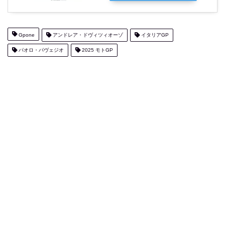
Gpone
アンドレア・ドヴィツィオーゾ
イタリアGP
パオロ・パヴェジオ
2025 モトGP