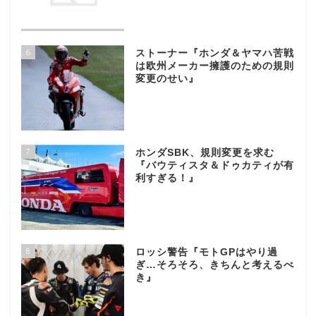
6
ストーナー『ホンダ＆ヤマハ苦戦
は欧州メーカー擁護のための規則
変更のせい』
7
ホンダSBK、規則変更を求む
『バウティスタ＆ドゥカティが有
利すぎる！』
8
ロッシ警告『モトGPはやり過
ぎ…そろそろ、きちんと考えるべ
き』