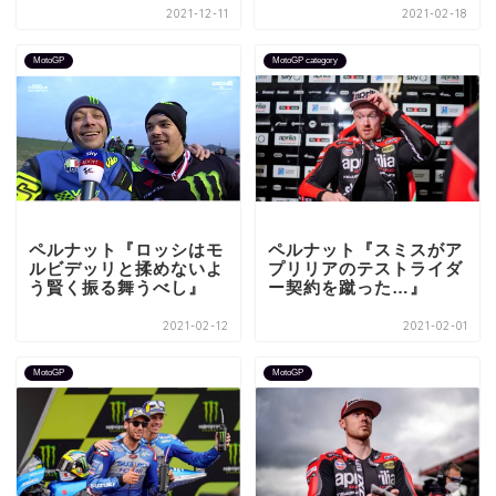
2021-12-11
2021-02-18
MotoGP
MotoGP category
ペルナット『ロッシはモ
ペルナット『スミスがア
ルビデッリと揉めないよ
プリリアのテストライダ
う賢く振る舞うべし』
ー契約を蹴った…』
2021-02-12
2021-02-01
MotoGP
MotoGP