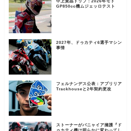
中上貴晶トップ：2026年モト
GP850cc機ムジェッロテスト
2027年、ドゥカティ6選手マシン
事情
フェルナンデス公表：アプリリア
Trackhouseと2年契約更改
ストーナーがバニャイア擁護『ド
ゥカティ機は明らかに変わってし