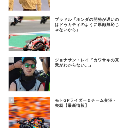
16
ブラドル『ホンダの開発が遅いの
はドゥカティのように厚顔無恥じ
ゃないから』
17
ジョナサン・レイ『カワサキの真
意がわからない…』
18
モトGPライダー＆チーム交渉・
去就【最新情報】