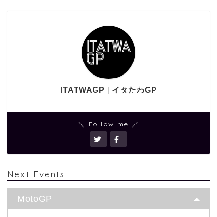
ITATWAGP | イタたわGP
＼ Follow me ／
Next Events
MotoGP