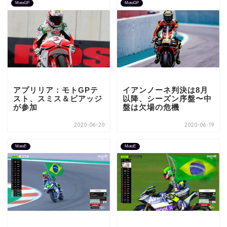
MotoGP
MotoGP
アプリリア：モトGPテ
イアンノーネ判決は8月
スト、スミス＆ビアッジ
以降、シーズン序盤〜中
が参加
盤は欠場の危機
2020-06-20
2020-06-19
MotoE
MotoE