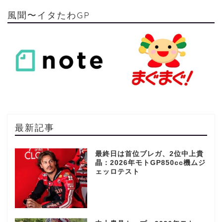
風聞〜イタたわGP
最新記事
最終日は首位ブレガ、2位中上貴
晶：2026年モトGP850cc機ムジ
ェッロテスト