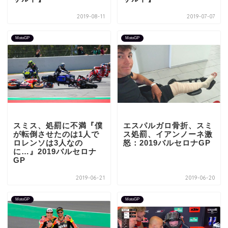
2019-08-11
2019-07-07
MotoGP
MotoGP
スミス、処罰に不満『僕
エスパルガロ骨折、スミ
が転倒させたのは1人で
ス処罰、イアンノーネ激
ロレンソは3人なの
怒：2019バルセロナGP
に…』2019バルセロナ
GP
2019-06-21
2019-06-20
MotoGP
MotoGP