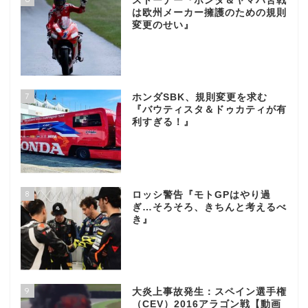
ストーナー『ホンダ＆ヤマハ苦戦
は欧州メーカー擁護のための規則
変更のせい』
7
ホンダSBK、規則変更を求む
『バウティスタ＆ドゥカティが有
利すぎる！』
8
ロッシ警告『モトGPはやり過
ぎ…そろそろ、きちんと考えるべ
き』
9
大炎上事故発生：スペイン選手権
（CEV）2016アラゴン戦【動画