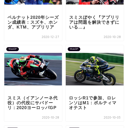
ペルナット2020年シーズ
スミスぼやく『アプリリ
ン成績表：スズキ、ホン
アは問題を解決できずに
ダ、KTM、アプリリア
いる…』
2020-12-27
2020-10-28
MotoGP
MotoGP
スミス（イアンノーネ代
ロッシR1で参加、ロレ
役）の代役にサバドー
ンソはM1：ポルティマ
リ：2020ヨーロッパGP
オテスト
2020-10-28
2020-10-03