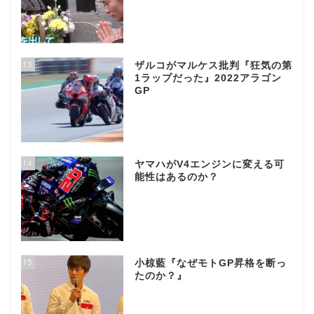
13
ザルコがマルケス批判『狂気の第
1ラップだった』2022アラゴン
GP
14
ヤマハがV4エンジンに変える可
能性はあるのか？
15
小椋藍『なぜモトGP昇格を断っ
たのか？』