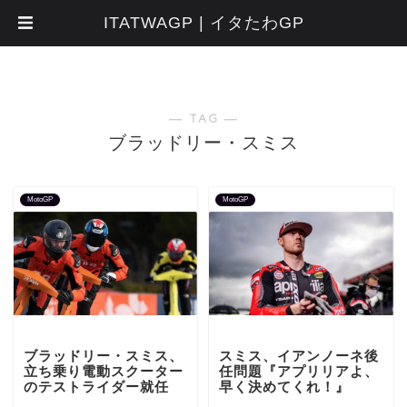
ITATWAGP | イタたわGP
― TAG ―
ブラッドリー・スミス
MotoGP
MotoGP
ブラッドリー・スミス、
スミス、イアンノーネ後
立ち乗り電動スクーター
任問題『アプリリアよ、
のテストライダー就任
早く決めてくれ！』