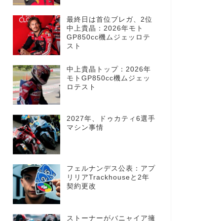
最終日は首位ブレガ、2位
中上貴晶：2026年モト
GP850cc機ムジェッロテ
スト
中上貴晶トップ：2026年
モトGP850cc機ムジェッ
ロテスト
2027年、ドゥカティ6選手
マシン事情
フェルナンデス公表：アプ
リリアTrackhouseと2年
契約更改
ストーナーがバニャイア擁