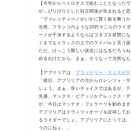
【今年からペトロナスで組むこととなったヴ
が…ぴりぴりとした対立関係が生まれると思
「ヴァレンティーノがいかに賢く振る舞うか
当然、フランコのような20代そこらのライ
ーノが干渉するようならばゴタゴタ状態にな
くまでもトラックの上でのライバルと言う扱
ただ、けっこう難しい状況にはなるだろうね
めるわけだから。まぁ、そうなって当然なん
【アプリリアは、
ブラッドリー・スミスがテ
「後日、アプリリアの方からロレンツォ・サ
しょう。まぁ、良いチョイスではあるが、テ
先週、マックス・ビアッジかアレックス・デ
が、今日はマッテオ・フェラーリを勧めます
アプリリアはドヴィツィオーゾを説得してお
るライダーでしょ。アプリリアにとっては、
うのにねぇ。」