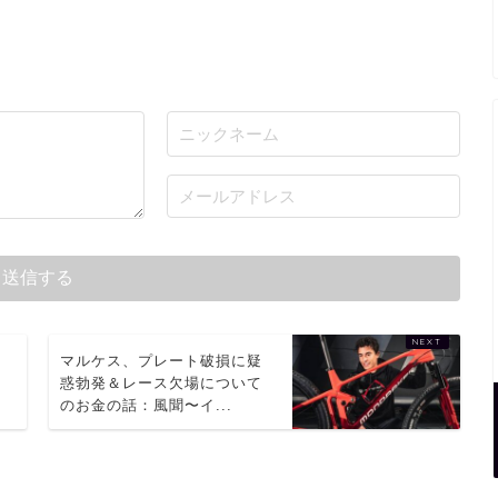
ケ
マルケス、プレート破損に疑
惑勃発＆レース欠場について
のお金の話：風聞〜イ...