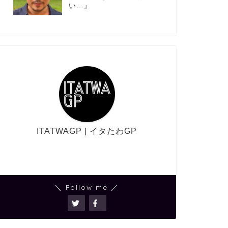
い…』
ITATWAGP | イタたわGP
＼ Follow me ／