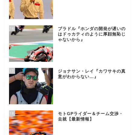
16
ブラドル『ホンダの開発が遅いの
はドゥカティのように厚顔無恥じ
ゃないから』
17
ジョナサン・レイ『カワサキの真
意がわからない…』
18
モトGPライダー＆チーム交渉・
去就【最新情報】