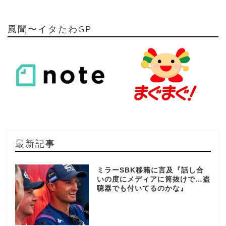
風聞〜イタたわGP
最新記事
ミラーSBK移籍に言及『話し合
いの度にメディアに筒抜けで…盗
聴器でも付いてるのかな』