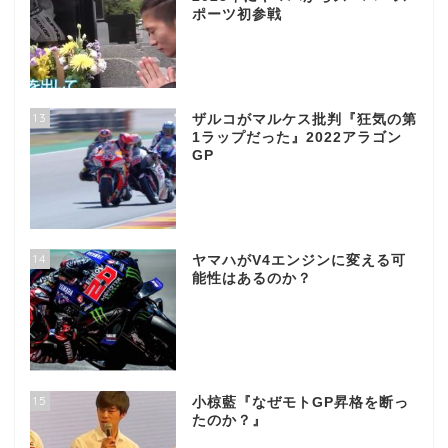
ポーツ初参戦
13
ザルコがマルケス批判『狂気の第
1ラップだった』2022アラゴン
GP
14
ヤマハがV4エンジンに変える可
能性はあるのか？
15
小椋藍『なぜモトGP昇格を断っ
たのか？』