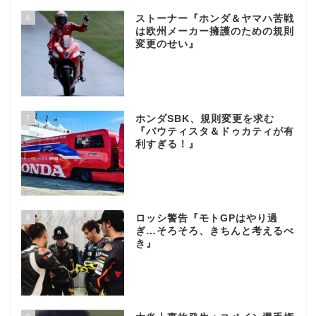
6
ストーナー『ホンダ＆ヤマハ苦戦
は欧州メーカー擁護のための規則
変更のせい』
7
ホンダSBK、規則変更を求む
『バウティスタ＆ドゥカティが有
利すぎる！』
8
ロッシ警告『モトGPはやり過
ぎ…そろそろ、きちんと考えるべ
き』