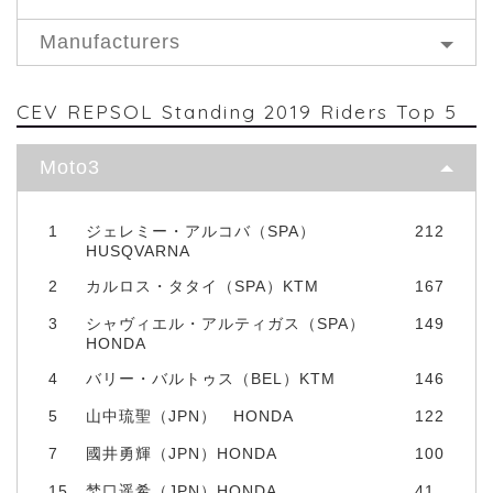
Manufacturers
CEV REPSOL Standing 2019 Riders Top 5
Moto3
1
ジェレミー・アルコバ（SPA）
212
HUSQVARNA
2
カルロス・タタイ（SPA）KTM
167
3
シャヴィエル・アルティガス（SPA）
149
HONDA
4
バリー・バルトゥス（BEL）KTM
146
5
山中琉聖（JPN） HONDA
122
7
國井勇輝（JPN）HONDA
100
15
埜口遥希（JPN）HONDA
41