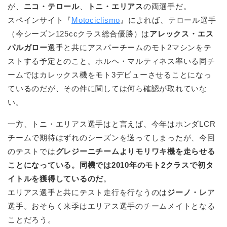
が、
ニコ・テロール
、
トニ・エリアス
の両選手だ。
スペインサイト『
Motociclismo
』によれば、テロール選手
（今シーズン125ccクラス総合優勝）は
アレックス・エス
パルガロー
選手と共にアスパーチームのモト2マシンをテ
ストする予定とのこと。ホルヘ・マルティネス率いる同チ
ームではカレックス機をモト3デビューさせることになっ
ているのだが、その件に関しては何ら確認が取れていな
い。
一方、トニ・エリアス選手はと言えば、今年はホンダLCR
チームで期待はずれのシーズンを送ってしまったが、今回
のテストでは
グレジーニチームよりモリワキ機を走らせる
ことになっている。同機では2010年のモト2クラスで初タ
イトルを獲得しているのだ
。
エリアス選手と共にテスト走行を行なうのは
ジーノ・レ
ア
選手。おそらく来季はエリアス選手のチームメイトとなる
ことだろう。