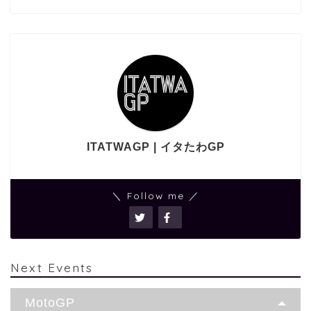
ITATWAGP | イタたわGP
＼ Follow me ／
Next Events
MotoGP