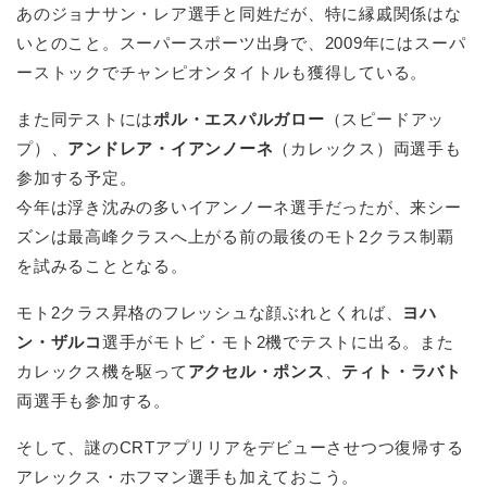
あのジョナサン・レア選手と同姓だが、特に縁戚関係はな
いとのこと。スーパースポーツ出身で、2009年にはスーパ
ーストックでチャンピオンタイトルも獲得している。
また同テストには
ポル・エスパルガロー
（スピードアッ
プ）、
アンドレア・イアンノーネ
（カレックス）両選手も
参加する予定。
今年は浮き沈みの多いイアンノーネ選手だったが、来シー
ズンは最高峰クラスへ上がる前の最後のモト2クラス制覇
を試みることとなる。
モト2クラス昇格のフレッシュな顔ぶれとくれば、
ヨハ
ン・ザルコ
選手がモトビ・モト2機でテストに出る。また
カレックス機を駆って
アクセル・ポンス
、
ティト・ラバト
両選手も参加する。
そして、謎のCRTアプリリアをデビューさせつつ復帰する
アレックス・ホフマン選手も加えておこう。