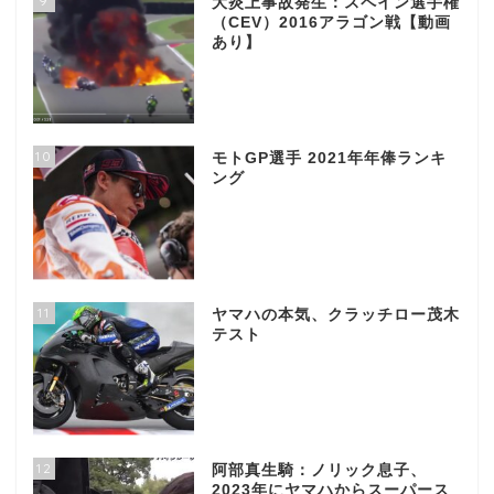
9
大炎上事故発生：スペイン選手権
（CEV）2016アラゴン戦【動画
あり】
10
モトGP選手 2021年年俸ランキ
ング
11
ヤマハの本気、クラッチロー茂木
テスト
12
阿部真生騎：ノリック息子、
2023年にヤマハからスーパース