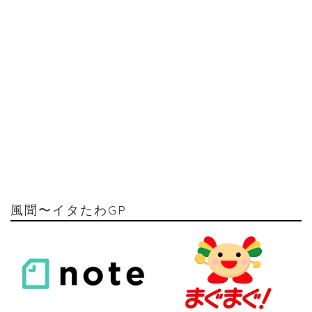
風聞〜イタたわGP