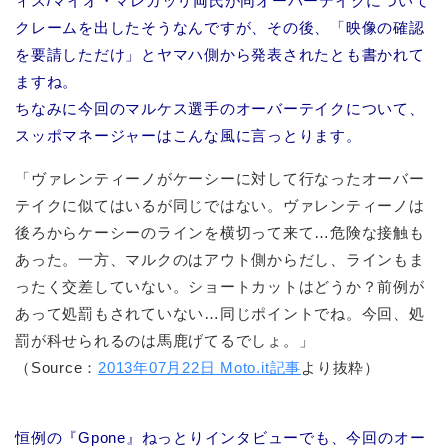
ィス/マイオ・マレガッリ両氏が同オーバーテイクについて
クレームを出したそうなんですが、その後、「映像の確認
を要請しただけ」とヤマハ側から発表されたとも書かれて
ますね。
ちなみに今回のマルケス選手のオーバーテイクについて、
スッポマネージャーはこんな風に言っとります。
「ヴァレンティーノがケーシーに対して行なったオーバー
テイクに似てはいるが同じではない。ヴァレンティーノは
後ろからケーシーのラインを横切って来て…危険な接触も
あった。一方、マルクのはアウト側からだし、ラインもま
ったく交差していない。ショートカットはどうか？前例が
あって処罰もされていない…同じポイントでね。今回、処
罰が科せられるのは馬鹿げてるでしょ。」
（Source：
2013年07月22日 Moto.it記事
より抜粋）
恒例の『Gpone』ねっとりインタビューでも、今回のオー