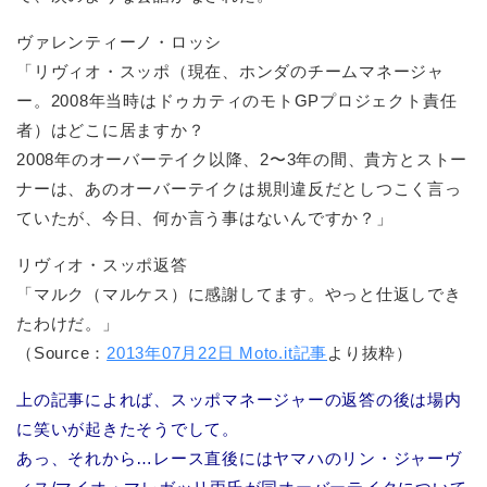
ヴァレンティーノ・ロッシ
「リヴィオ・スッポ（現在、ホンダのチームマネージャ
ー。2008年当時はドゥカティのモトGPプロジェクト責任
者）はどこに居ますか？
2008年のオーバーテイク以降、2〜3年の間、貴方とストー
ナーは、あのオーバーテイクは規則違反だとしつこく言っ
ていたが、今日、何か言う事はないんですか？」
リヴィオ・スッポ返答
「マルク（マルケス）に感謝してます。やっと仕返しでき
たわけだ。」
（Source：
2013年07月22日 Moto.it記事
より抜粋）
上の記事によれば、スッポマネージャーの返答の後は場内
に笑いが起きたそうでして。
あっ、それから…レース直後にはヤマハのリン・ジャーヴ