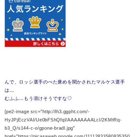
んで、ロッシ選手のべた褒めを聞かされたマルケス選手
は…
むふふ…もう溶けそうですな♡
[pe2-image src=”http://lh3.ggpht.com/-
HyJPjEczVAI/Ue0bFShQfqI/AAAAAAAALcI/2KMtRq-
b3_Q/s144-c-o/gpone-bradl.jpg”
href=”https://picasaweb.google.com/11112833580835350