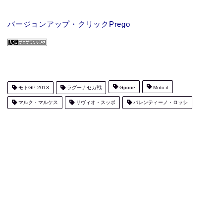
バージョンアップ・クリックPrego
モトGP 2013
ラグーナセカ戦
Gpone
Moto.it
マルク・マルケス
リヴィオ・スッポ
バレンティーノ・ロッシ