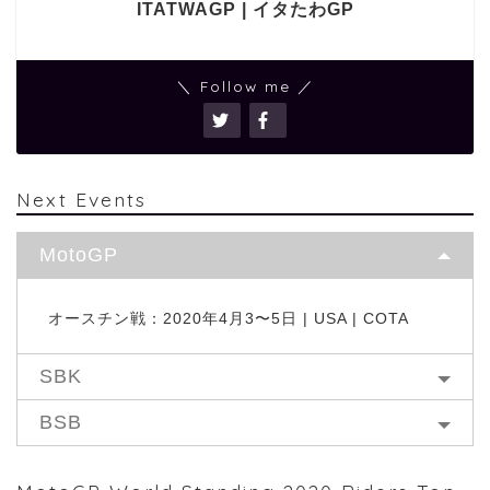
ITATWAGP | イタたわGP
＼ Follow me ／
Next Events
MotoGP
オースチン戦：2020年4月3〜5日 | USA | COTA
SBK
BSB