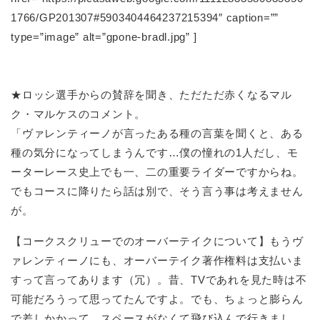
1766/GP201307#5903404464237215394″ caption=””
type=”image” alt=”gpone-bradl.jpg” ]
★ロッシ選手からの賛辞を聞き、ただただ赤くなるマル
ク・マルケスのコメント。
「ヴァレンティーノが言ったある種の言葉を聞くと、ある
種の気分になってしまうんです…僕の憧れの1人だし、モ
ーターレース史上でも一、二の重要ライダーですからね。
でもコースに降りたら話は別で、そう言う事は考えません
が。
【コークスクリューでのオーバーテイクについて】もうヴ
ァレンティーノにも、オーバーテイク著作権料は支払いま
すって言ってあります（冗）。昔、TVであれを見た時は不
可能だろうって思ってたんですよ。でも、ちょっと膨らん
で差しかかって…スペースがなくて飛び込んで行きまし