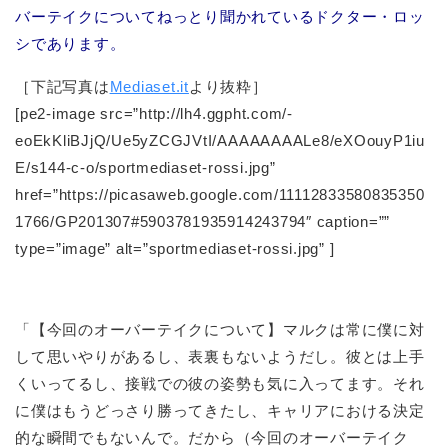
バーテイクについてねっとり聞かれているドクター・ロッ
シであります。
［下記写真は
Mediaset.it
より抜粋］
[pe2-image src=”http://lh4.ggpht.com/-
eoEkKliBJjQ/Ue5yZCGJVtI/AAAAAAAALe8/eXOouyP1iu
E/s144-c-o/sportmediaset-rossi.jpg”
href=”https://picasaweb.google.com/11112833580835350
1766/GP201307#5903781935914243794″ caption=””
type=”image” alt=”sportmediaset-rossi.jpg” ]
「【今回のオーバーテイクについて】マルクは常に僕に対
して思いやりがあるし、表裏もないようだし。彼とは上手
くいってるし、接戦での彼の姿勢も気に入ってます。それ
に僕はもうどっさり勝ってきたし、キャリアにおける決定
的な瞬間でもないんで。だから（今回のオーバーテイク