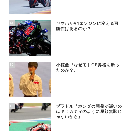
14
ヤマハがV4エンジンに変える可
能性はあるのか？
15
小椋藍『なぜモトGP昇格を断っ
たのか？』
16
ブラドル『ホンダの開発が遅いの
はドゥカティのように厚顔無恥じ
ゃないから』