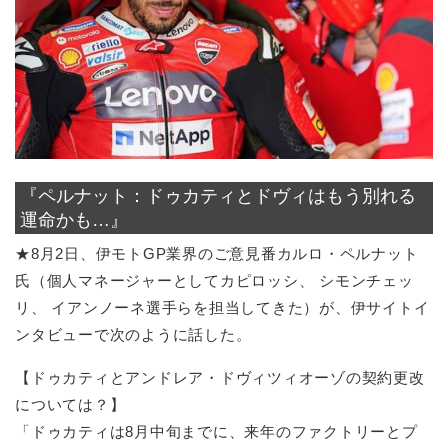
『ペルナット：ドゥカティとドヴィはもう別れる
運命かも…』
★8月2日、伊モトGP業界のご意見番カルロ・ペルナット
氏（個人マネージャーとしてカピロッシ、 シモンチェッ
リ、 イアンノーネ選手らを担当してきた）が、伊サイトイ
ンタビューで次のように話した。
【ドゥカティとアンドレア・ドヴィツィオーゾの契約更改
については？】
「ドゥカティは8月中旬までに、来年のファクトリーとプ