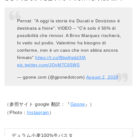
Pernat: "A oggi la storia tra Ducati e Dovizioso è
destinata a finire": VIDEO – "C'è solo il 50% di
possibilità che rinnovi. A Brno Marquez rischierà,
lo vedo sul podio. Valentino ha bisogno di
conferme, non è un caso che non abbia ancora
firmato"
https://t.co/Bbw8gdd3fA
pic.twitter.com/JOyM7C65WS
— gpone.com (@gponedotcom)
August 2, 2020
（参照サイト google 翻訳：『
Gpone
』）
（Photo：
Instagram
）
デュラム小麦100%生パスタ