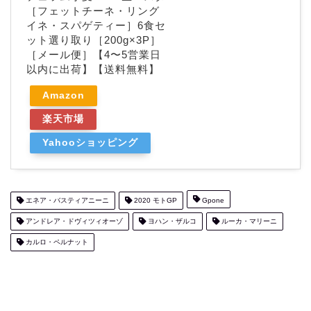
［フェットチーネ・リング
イネ・スパゲティー］6食セ
ット選り取り［200g×3P］
［メール便］【4〜5営業日
以内に出荷】【送料無料】
Amazon
楽天市場
Yahooショッピング
エネア・バスティアニーニ
2020 モトGP
Gpone
アンドレア・ドヴィツィオーゾ
ヨハン・ザルコ
ルーカ・マリーニ
カルロ・ペルナット