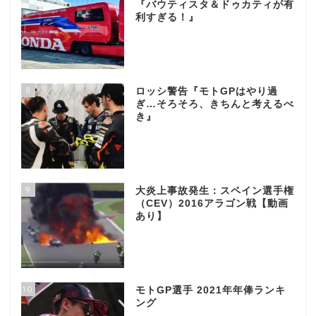
『バウティスタ＆ドゥカティが有
利すぎる！』
8
ロッシ警告『モトGPはやり過
ぎ…そろそろ、きちんと考えるべ
き』
9
大炎上事故発生：スペイン選手権
（CEV）2016アラゴン戦【動画
あり】
10
モトGP選手 2021年年俸ランキ
ング