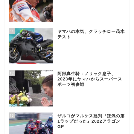
11
ヤマハの本気、クラッチロー茂木
テスト
12
阿部真生騎：ノリック息子、
2023年にヤマハからスーパース
ポーツ初参戦
13
ザルコがマルケス批判『狂気の第
1ラップだった』2022アラゴン
GP