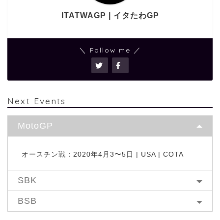
ITATWAGP | イタたわGP
＼ Follow me ／
Next Events
MotoGP
オースチン戦：2020年4月3〜5日 | USA | COTA
SBK
BSB