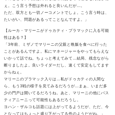
ぇ。こう言う予想は外れると良いんだが…。
ただ、双方とも一切ノーコメントでしょ。こう言う時は、
たいがい、問題があるってことなんですよ。」
【ルーカ・マリーニがドゥカティ・プラマックに入る可能
性はある？】
「3年前、ミザノでマリーニの父親と晩飯を食べに行った
ことがあるんですよ。私にマネージャーをやってもらえな
いかって話でね。ちょっと考えてみて…結局、残念ながら
断りましたよ。良いライダーだし、速くて安定もしてます
からねぇ。
マリーニのプラマック入りは…私がドゥカティの人間な
ら、もう3戦の様子を見てみるだろうが…まぁ、いまだ多
少の門戸は開いてるだろうね。あと、マリーニの他にバス
ティアニーニって可能性もあるだろうし。
ヨハン・ザルコも話題には上がってるようだが、ただ、今
となってはちょっと盛り下がってる件のようだがね。」