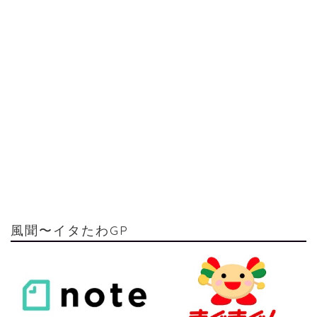
風聞〜イタたわGP