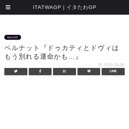
ITATWAGP | イタたわGP
MotoGP
ペルナット『ドゥカティとドヴィは
もう別れる運命かも…』
2020-08-06