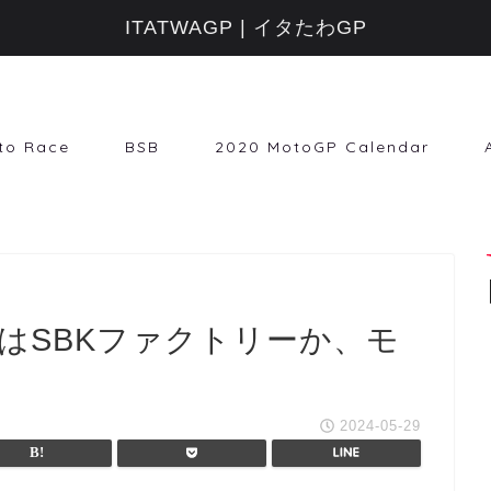
ITATWAGP | イタたわGP
to Race
BSB
2020 MotoGP Calendar
年はSBKファクトリーか、モ
2024-05-29