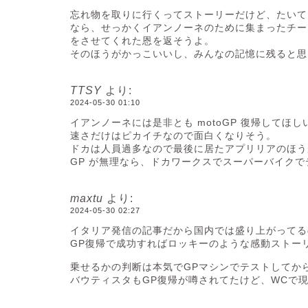
忘れ物を取りに行くってストーリーだけど、たいて
なら、せっかくイアンノーネのために集まったチー
をさせてくれた恩を返そうよ。
そのほうがかっこいいし、みんなの記憶に残ると思
TTSY
より:
2024-05-30 01:10
イアンノーネには是非とも motoGP 復帰してほし
速さだけはピカイチなので面白くなりそう。
ドカは人員過多なので最後に居たアプリリアのほう
GP が無理なら、ドカワークスでスーパーバイク
maxtu
より:
2024-05-30 02:27
イタリア発信の記事だから国内では盛り上がってる
GP復帰で成功すればロッキーのような感動ストー
乗せるかの判断は本気でGPマシンでテストしてか
バウティスタもGP復帰が噂されてたけど、WCで現