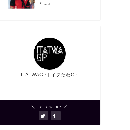
と…』
ITATWAGP | イタたわGP
＼ Follow me ／