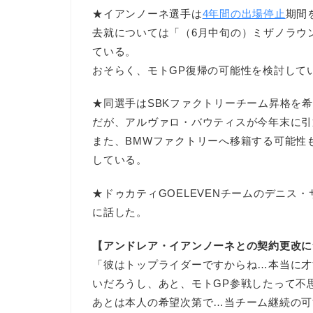
★イアンノーネ選手は
4年間の出場停止
期間
去就については「（6月中旬の）ミザノラウ
ている。
おそらく、モトGP復帰の可能性を検討して
★同選手はSBKファクトリーチーム昇格を
だが、アルヴァロ・バウティスが今年末に引
また、BMWファクトリーへ移籍する可能性
している。
★ドゥカティGOELEVENチームのデニス
に話した。
【アンドレア・イアンノーネとの契約更改に
「彼はトップライダーですからね…本当に才
いだろうし、あと、モトGP参戦したって不
あとは本人の希望次第で…当チーム継続の可