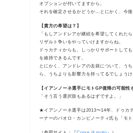
オプションが付いてますから。
それを確定させるかどうか…とにかく、今後
【貴方の希望は？】
「もしアンドレアが継続を希望してくれたら
リザルト争いをやっていけますからね。
ドゥカティからも、しっかりサポートしても
を維持できるんです。
とにかく、アンドレアの去就について、うち
ら、うちよりも影響力を持ってるでしょうけ
【イアンノーネ選手にモトGP復帰の可能性
「そう言う選択肢もあるはずですよ。」
★イアンノーネ選手は2013〜14年、ドゥ
ーナーのパオロ・カンピノーティ氏も「モト
（参照サイト：『
Corse di moto
』）