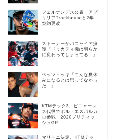
フェルナンデス公表：アプ
リリアTrackhouseと2年
契約更改
ストーナーがバニャイア擁
護『ドゥカティ機は明らか
に変わってしまってる…』
ベッツェッキ『こんな夏休
みになるとは思ってなかっ
た…』
KTMテック3、ビニャーレ
ス代役でポル・エスパルガ
ロ参戦：2026ブリティッ
シュGP
マリーニ決定、KTMテッ