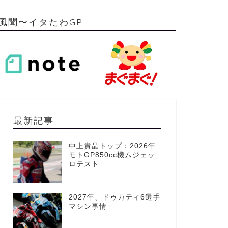
風聞〜イタたわGP
最新記事
中上貴晶トップ：2026年
モトGP850cc機ムジェッ
ロテスト
2027年、ドゥカティ6選手
マシン事情