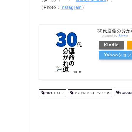
（Photo：
Instagram
）
30代運命の分か
created by
Rinker
Kindle
Yahooショ
2024 モトGP
アンドレア・イアンノーネ
Corsedi