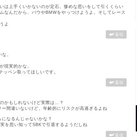
いは上手くいかないのが定石。惨めな思いをして引くくらい
ムなんだから、バウやBMWをやっつけようよ。そしてレース
うよ
返信
いな。
が現実的かな。
でテッペン取ってほしいです。
返信
のかもしれないけど実際は…？
リー間違いないけど、年齢的にリスクが高過ぎるよね
らになるんじゃないかな？
実を思い知ってSBKで引退するようだしね
返信