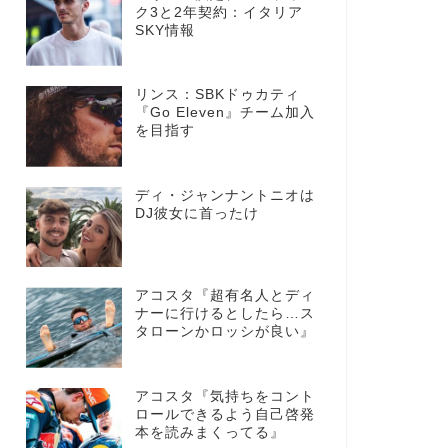
ク3と2年契約：イタリア
SKY情報
リンス：SBKドゥカティ
『Go Eleven』チーム加入
を目指す
ディ・ジャンナントニオは
DJ彼女に首ったけ
アコスタ『超有名人とディ
ナーに行けるとしたら…ス
タローンかロッシが良い』
アコスタ『気持ちをコント
ロールできるよう自己啓発
本を読みまくってる』