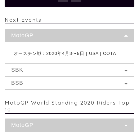
Next Events
MotoGP
オースチン戦：2020年4月3〜5日 | USA | COTA
SBK
BSB
MotoGP World Standing 2020 Riders Top
10
MotoGP