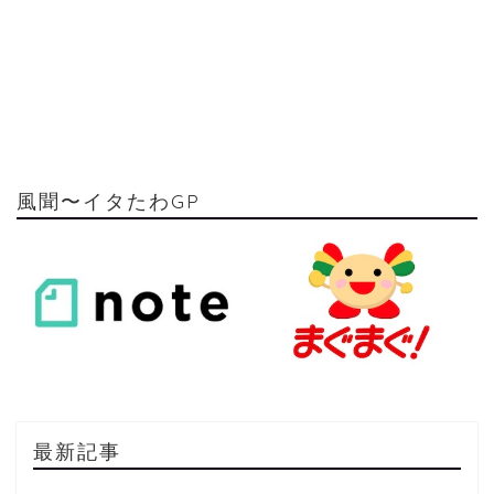
風聞〜イタたわGP
最新記事