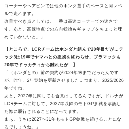
コーナーやヘアピンでは他のホンダ選手のペースと同レベ
ルで走れます。
改善すべき点としては、一番は高速コーナーでの速さで
す。あと、高速地点での方向転換もギャップをちょっと埋
めていかないと。」
【ところで、LCRチームはホンダと組んで20年目だが…テ
ック3は19年でヤマハとの提携を終わらせ、プラマックも
20年でドゥカティから離れたが…】
「（ホンダとの）前の契約が2024年末までだったんです
が、昨年、2年契約を更新させました…つまり、2025/2026
年ですね。
あと、2027年に関しても合意はしてるんですが、ドルナが
LCRチームに対して、2027年以降のモトGP参戦を承認し
た際に履行されることになってます。
まぁ、うちは2027〜31年もモトGP参戦を続けることにな
るでしょうね。」