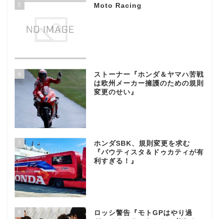
5
Moto Racing
6
ストーナー『ホンダ＆ヤマハ苦戦
は欧州メーカー擁護のための規則
変更のせい』
7
ホンダSBK、規則変更を求む
『バウティスタ＆ドゥカティが有
利すぎる！』
8
ロッシ警告『モトGPはやり過