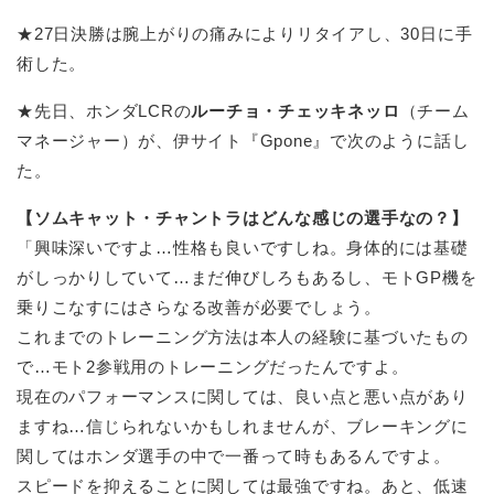
★27日決勝は腕上がりの痛みによりリタイアし、30日に手
術した。
★先日、ホンダLCRの
ルーチョ・チェッキネッロ
（チーム
マネージャー）が、伊サイト『Gpone』で次のように話し
た。
【ソムキャット・チャントラはどんな感じの選手なの？】
「興味深いですよ…性格も良いですしね。身体的には基礎
がしっかりしていて…まだ伸びしろもあるし、モトGP機を
乗りこなすにはさらなる改善が必要でしょう。
これまでのトレーニング方法は本人の経験に基づいたもの
で…モト2参戦用のトレーニングだったんですよ。
現在のパフォーマンスに関しては、良い点と悪い点があり
ますね…信じられないかもしれませんが、ブレーキングに
関してはホンダ選手の中で一番って時もあるんですよ。
スピードを抑えることに関しては最強ですね。あと、低速