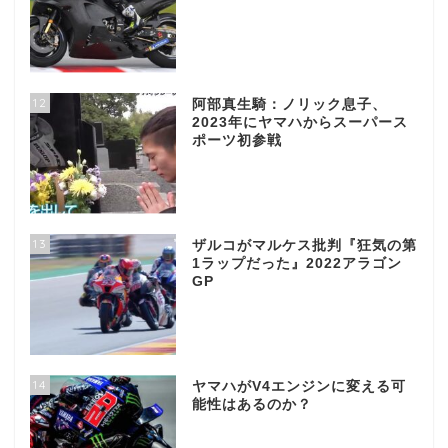
12
阿部真生騎：ノリック息子、
2023年にヤマハからスーパース
ポーツ初参戦
13
ザルコがマルケス批判『狂気の第
1ラップだった』2022アラゴン
GP
14
ヤマハがV4エンジンに変える可
能性はあるのか？