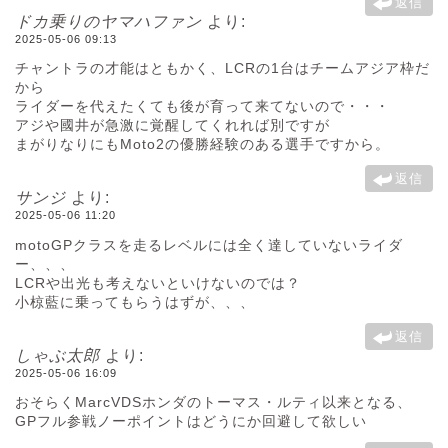
返信
ドカ乗りのヤマハファン
より:
2025-05-06 09:13
チャントラの才能はともかく、LCRの1台はチームアジア枠だ
から
ライダーを代えたくても後が育って来てないので・・・
アジや國井が急激に覚醒してくれれば別ですが
まがりなりにもMoto2の優勝経験のある選手ですから。
返信
サンジ
より:
2025-05-06 11:20
motoGPクラスを走るレベルには全く達していないライダ
ー、、、
LCRや出光も考えないといけないのでは？
小椋藍に乗ってもらうはずが、、、
返信
しゃぶ太郎
より:
2025-05-06 16:09
おそらくMarcVDSホンダのトーマス・ルティ以来となる、
GPフル参戦ノーポイントはどうにか回避して欲しい