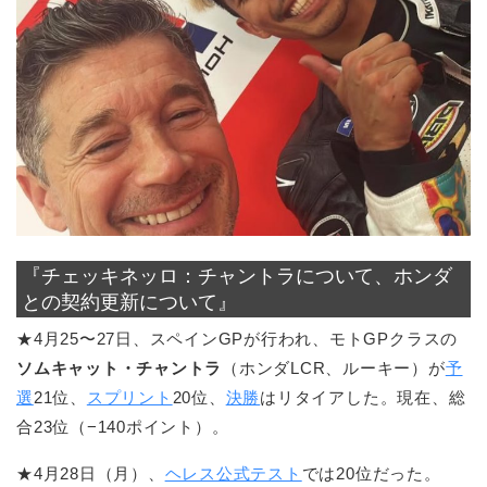
『チェッキネッロ：チャントラについて、ホンダ
との契約更新について』
★4月25〜27日、スペインGPが行われ、モトGPクラスの
ソムキャット・チャントラ
（ホンダLCR、ルーキー）が
予
選
21位、
スプリント
20位、
決勝
はリタイアした。現在、総
合23位（−140ポイント）。
★4月28日（月）、
ヘレス公式テスト
では20位だった。