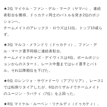
★2位 マイケル・ファン・デル・マーク（ヤマハ）。連続
表彰台を獲得。ドゥカティ同士のバトルを突き2位のポジ
ションへ。
チームメイトのアレックス・ロウズは11位。トップ10成ら
ず。
★3位 マルコ・メランドリ（ドゥカティ）。ファン・デ
ル・マーク選手同様に連続表彰台。
チームメイトのチャズ・デイヴィスは4位。ポールポジシ
ョンからのスタート。レース中盤まではレイ選手とバト
ル。それ以降順位を下げた。
★6位 ロレンツォ・サヴァドーリ（アプリリア）。レース1
では転倒リタイアしたが、6位のリザルドでチームメイト
のユージン・ラバティ（7位）を上回った。
★8位 マイケル・ルーベン・リナルディ（ドゥカティ）。