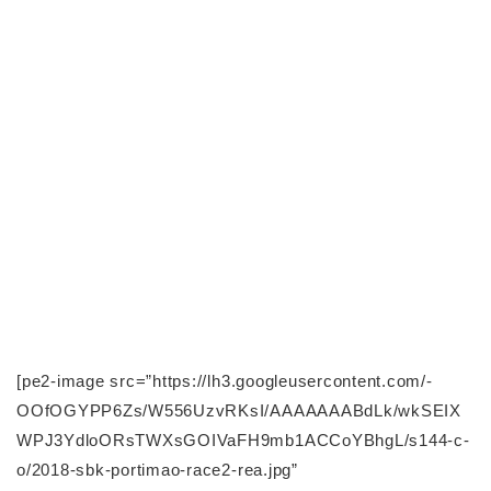
[pe2-image src=”https://lh3.googleusercontent.com/-
OOfOGYPP6Zs/W556UzvRKsI/AAAAAAABdLk/wkSEIX
WPJ3YdloORsTWXsGOIVaFH9mb1ACCoYBhgL/s144-c-
o/2018-sbk-portimao-race2-rea.jpg”