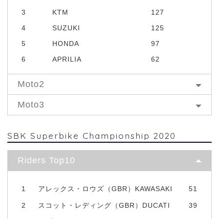
3
KTM
127
4
SUZUKI
125
5
HONDA
97
6
APRILIA
62
Moto2
Moto3
SBK Superbike Championship 2020
Riders Top10
1
アレックス・ロウズ（GBR）KAWASAKI
51
2
スコット・レディング（GBR）DUCATI
39