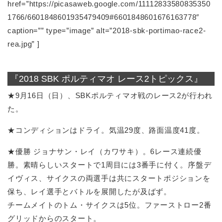
href=”https://picasaweb.google.com/11112833580835350
1766/6601848601935479409#6601848601676163778″
caption=”” type=”image” alt=”2018-sbk-portimao-race2-
rea.jpg” ]
『2018 SBK ポルティマオ レース2トピックス』
★9月16日（日）、SBKポルティマオ戦のレース2が行われ
た。
★コンディションはドライ。気温29度、路面温度41度。
★優勝 ジョナサン・レイ（カワサキ）。6レース連続優
勝。素晴らしいスタートで1周目には3番手に付く。序盤デ
イヴィス、サイクスの両選手は共にスタートポジションを
保ち、レイ選手とバトルを展開したが及ばず。
チームメイトのトム・サイクスは5位。ファーストロー2番
グリッドからのスタート。