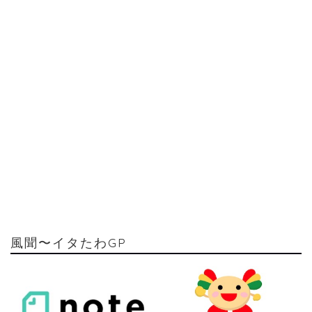
風聞〜イタたわGP