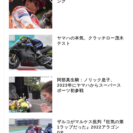
ング
11
ヤマハの本気、クラッチロー茂木
テスト
12
阿部真生騎：ノリック息子、
2023年にヤマハからスーパース
ポーツ初参戦
13
ザルコがマルケス批判『狂気の第
1ラップだった』2022アラゴン
GP