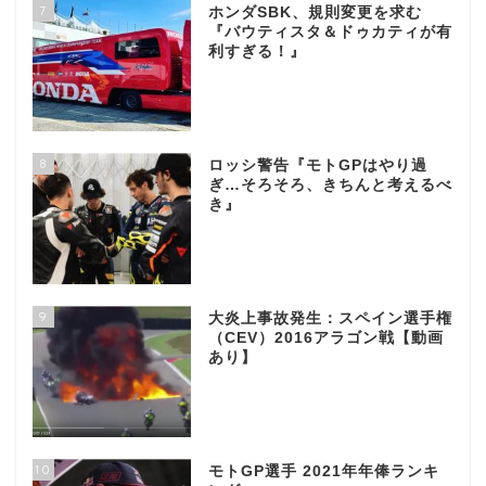
7
ホンダSBK、規則変更を求む
『バウティスタ＆ドゥカティが有
利すぎる！』
8
ロッシ警告『モトGPはやり過
ぎ…そろそろ、きちんと考えるべ
き』
9
大炎上事故発生：スペイン選手権
（CEV）2016アラゴン戦【動画
あり】
10
モトGP選手 2021年年俸ランキ