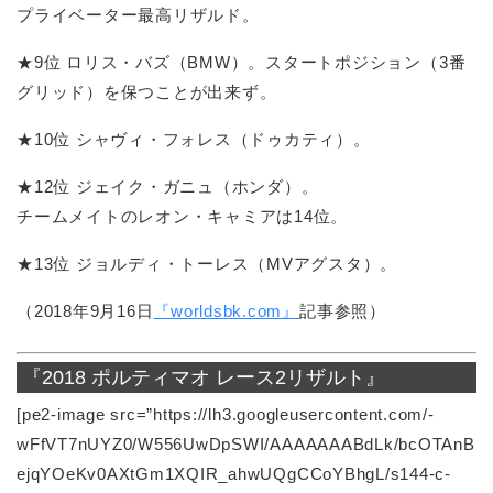
プライベーター最高リザルド。
★9位 ロリス・バズ（BMW）。スタートポジション（3番
グリッド）を保つことが出来ず。
★10位 シャヴィ・フォレス（ドゥカティ）。
★12位 ジェイク・ガニュ（ホンダ）。
チームメイトのレオン・キャミアは14位。
★13位 ジョルディ・トーレス（MVアグスタ）。
（2018年9月16日
『worldsbk.com』
記事参照）
『2018 ポルティマオ レース2リザルト』
[pe2-image src=”https://lh3.googleusercontent.com/-
wFfVT7nUYZ0/W556UwDpSWI/AAAAAAABdLk/bcOTAnB
ejqYOeKv0AXtGm1XQIR_ahwUQgCCoYBhgL/s144-c-