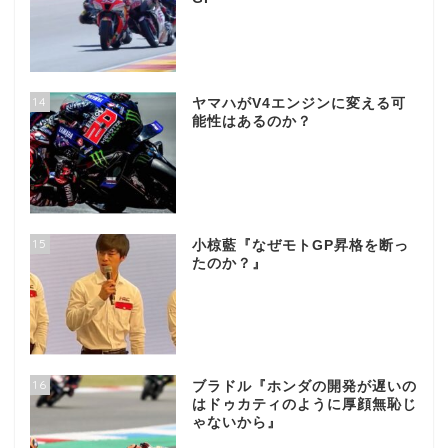
14
ヤマハがV4エンジンに変える可
能性はあるのか？
15
小椋藍『なぜモトGP昇格を断っ
たのか？』
16
ブラドル『ホンダの開発が遅いの
はドゥカティのように厚顔無恥じ
ゃないから』