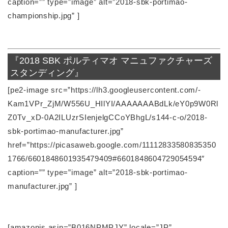
caption=”” type=”image” alt=”2018-sbk-portimao-
championship.jpg” ]
『2018 SBK ポルティマオ マニュファクチャーズ
スタンディング』
[pe2-image src=”https://lh3.googleusercontent.com/-
Kam1VPr_ZjM/W556U_HIlYI/AAAAAAABdLk/eY0p9W0Rl
Z0Tv_xD-0A2ILUzrSIenjelgCCoYBhgL/s144-c-o/2018-
sbk-portimao-manufacturer.jpg”
href=”https://picasaweb.google.com/11112833580835350
1766/6601848601935479409#6601848604729054594″
caption=”” type=”image” alt=”2018-sbk-portimao-
manufacturer.jpg” ]
[amazonjs asin=”B016NPMPJY” locale=”JP”