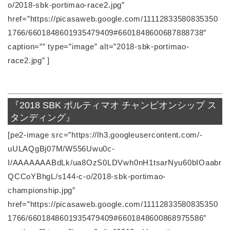
o/2018-sbk-portimao-race2.jpg”
href=”https://picasaweb.google.com/11112833580835350
1766/6601848601935479409#6601848600687888738″
caption=”” type=”image” alt=”2018-sbk-portimao-
race2.jpg” ]
『2018 SBK ポルティマオ チャンピオンシップ ス
タンディング』
[pe2-image src=”https://lh3.googleusercontent.com/-
uULAQgBj07M/W556Uwu0c-
I/AAAAAAABdLk/ua8OzS0LDVwh0nH1tsarNyu60bIOaabr
QCCoYBhgL/s144-c-o/2018-sbk-portimao-
championship.jpg”
href=”https://picasaweb.google.com/11112833580835350
1766/6601848601935479409#6601848600868975586″