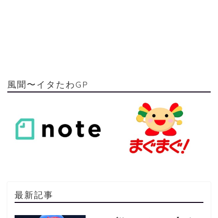
風聞〜イタたわGP
最新記事