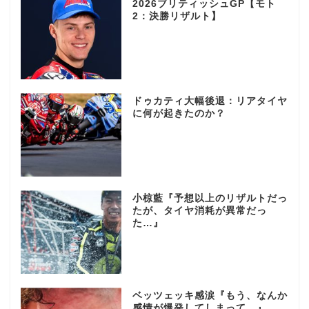
2026ブリティッシュGP【モト
2：決勝リザルト】
ドゥカティ大幅後退：リアタイヤ
に何が起きたのか？
小椋藍『予想以上のリザルトだっ
たが、タイヤ消耗が異常だっ
た…』
ベッツェッキ感涙『もう、なんか
感情が爆発してしまって…』