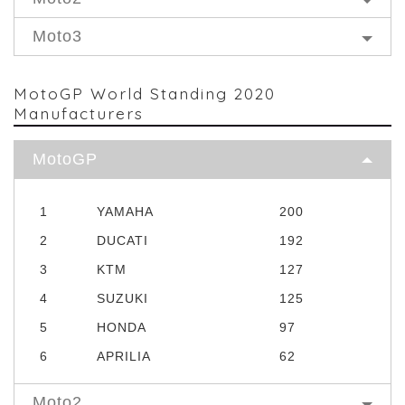
Moto3
MotoGP World Standing 2020
Manufacturers
MotoGP
1
YAMAHA
200
2
DUCATI
192
3
KTM
127
4
SUZUKI
125
5
HONDA
97
6
APRILIA
62
Moto2