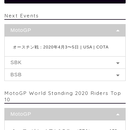
Next Events
MotoGP
オースチン戦：2020年4月3〜5日 | USA | COTA
SBK
BSB
MotoGP World Standing 2020 Riders Top
10
MotoGP