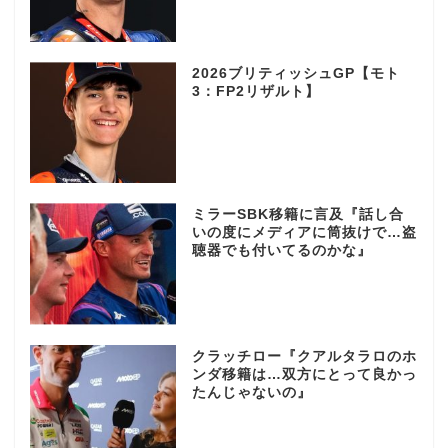
2026ブリティッシュGP【モト
3：FP2リザルト】
ミラーSBK移籍に言及『話し合
いの度にメディアに筒抜けで…盗
聴器でも付いてるのかな』
クラッチロー『クアルタラロのホ
ンダ移籍は…双方にとって良かっ
たんじゃないの』