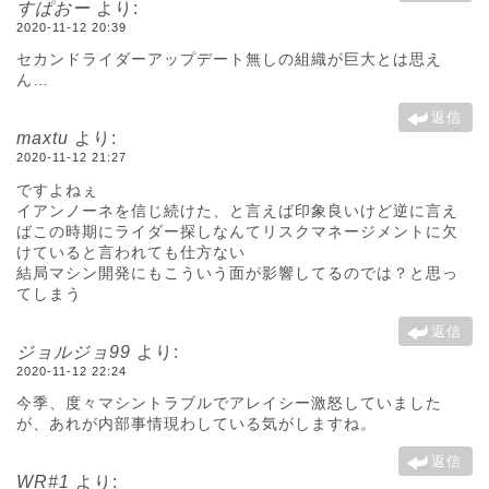
すぱおー
より:
2020-11-12 20:39
セカンドライダーアップデート無しの組織が巨大とは思え
ん…
返信
maxtu
より:
2020-11-12 21:27
ですよねぇ
イアンノーネを信じ続けた、と言えば印象良いけど逆に言え
ばこの時期にライダー探しなんてリスクマネージメントに欠
けていると言われても仕方ない
結局マシン開発にもこういう面が影響してるのでは？と思っ
てしまう
返信
ジョルジョ99
より:
2020-11-12 22:24
今季、度々マシントラブルでアレイシー激怒していました
が、あれが内部事情現わしている気がしますね。
返信
WR#1
より: