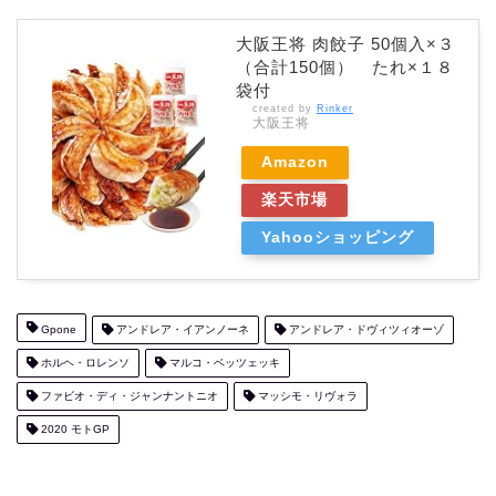
大阪王将 肉餃子 50個入×３
（合計150個） たれ×１８
袋付
created by
Rinker
大阪王将
Amazon
楽天市場
Yahooショッピング
Gpone
アンドレア・イアンノーネ
アンドレア・ドヴィツィオーゾ
ホルヘ・ロレンソ
マルコ・ベッツェッキ
ファビオ・ディ・ジャンナントニオ
マッシモ・リヴォラ
2020 モトGP