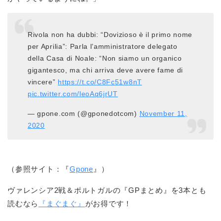
Rivola non ha dubbi: “Dovizioso è il primo nome
per Aprilia”: Parla l’amministratore delegato
della Casa di Noale: “Non siamo un organico
gigantesco, ma chi arriva deve avere fame di
vincere”
https://t.co/C8Fc51w8nT
pic.twitter.com/leoAq6jrUT
— gpone.com (@gponedotcom)
November 11,
2020
（参照サイト：『
Gpone
』）
ヴァレンシア2戦＆ポルトガルの『GPまとめ』を3本とも
読むなら
『まぐまぐ』
がお得です！