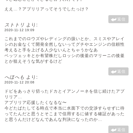
ええ…？アプリリアってそうでしたっけ？
返信
ストトリ
より:
2020-11-12 19:09
これまでのロウズやレディングの扱いとか、スミスやアレイ
シのお金なくて開発全然しないってグチやエンジンの信頼性
考えると手を上げる人少ないんとちゃうかなあ
ベッツェッキとか有望株だしロッシの後釜のマリーニの後釜
とか狙えそうな気がするけど
返信
へほへも
より:
2020-11-12 20:08
ドビをあっさり切ったドカとイアンノーネを信じ続けたアプ
リリア…
アプリリア応援したくなるな〜
今どたばたしてる時点で本当に水面下での交渉すらせずに待
ってたんだと思うとそこまで信用するに値する確証があった
と思うんだけどなんであんな判決になったのか…
返信