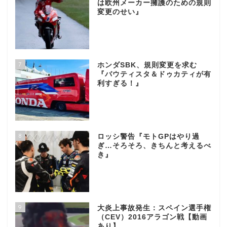
は欧州メーカー擁護のための規則
変更のせい』
7
ホンダSBK、規則変更を求む
『バウティスタ＆ドゥカティが有
利すぎる！』
8
ロッシ警告『モトGPはやり過
ぎ…そろそろ、きちんと考えるべ
き』
9
大炎上事故発生：スペイン選手権
（CEV）2016アラゴン戦【動画
あり】