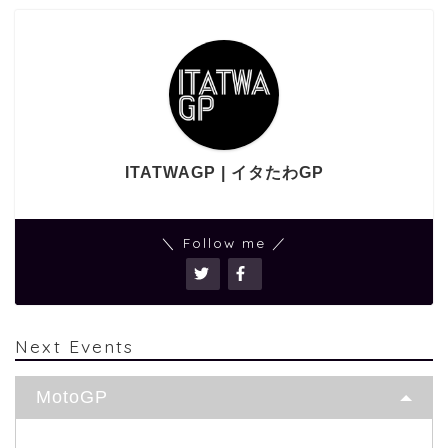
ITATWAGP | イタたわGP
＼ Follow me ／
Next Events
MotoGP