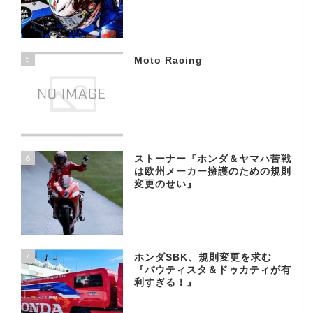
5
Moto Racing
6
ストーナー『ホンダ＆ヤマハ苦戦
は欧州メーカー擁護のための規則
変更のせい』
7
ホンダSBK、規則変更を求む
『バウティスタ＆ドゥカティが有
利すぎる！』