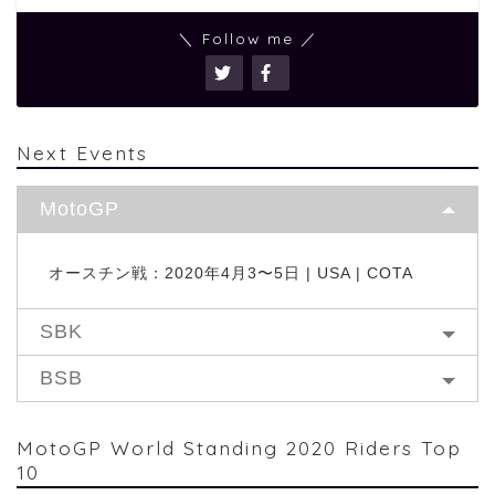
＼ Follow me ／
Next Events
MotoGP
オースチン戦：2020年4月3〜5日 | USA | COTA
SBK
BSB
MotoGP World Standing 2020 Riders Top
10