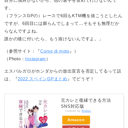
自分に強みがないから、他の選手を攻めて行けないんで
す。
（フランスGPの）レースで6回もKTM機を抜こうとしたん
ですが、6回目には膨らんでしまって…そもそも無理だか
らなんですよね。
誰かの後に付いたら、もう抜けないんですよ。」
（参照サイト：『
Corse di moto
』）
（Photo：
Instagram
）
エスパルガロがホンダからの放出宣言を否定してるって話
は、『
2022 スペインGPまとめ
』でどうぞ！
元カレと復縁できる方法
SNS対応版
created by
Rinker
Amazon