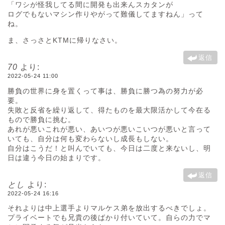
「ワシが怪我してる間に開発も出来んスカタンが
ログでもないマシン作りやがって難儀してますねん」って
ね。
ま、さっさとKTMに帰りなさい。
返信
70
より:
2022-05-24 11:00
勝負の世界に身を置くって事は、勝負に勝つ為の努力が必
要。
失敗と反省を繰り返して、得たものを最大限活かして今在る
もので勝負に挑む。
あれが悪いこれが悪い、あいつが悪いこいつが悪いと言って
いても、自分は何も変わらないし成長もしない。
自分はこうだ！と叫んでいても、今日は二度と来ないし、明
日は違う今日の始まりです。
返信
とし
より:
2022-05-24 16:16
それよりは中上選手よりマルケス弟を放出するべきでしょ。
プライベートでも兄貴の後ばかり付いていて。自らの力でマ