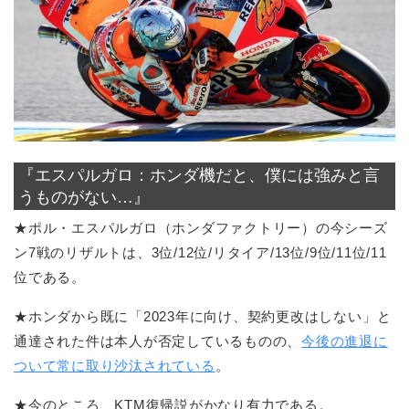
『エスパルガロ：ホンダ機だと、僕には強みと言
うものがない…』
★ポル・エスパルガロ（ホンダファクトリー）の今シーズ
ン7戦のリザルトは、3位/12位/リタイア/13位/9位/11位/11
位である。
★ホンダから既に「2023年に向け、契約更改はしない」と
通達された件は本人が否定しているものの、
今後の進退に
ついて常に取り沙汰されている
。
★今のところ、KTM復帰説がかなり有力である。