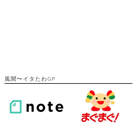
風聞〜イタたわGP