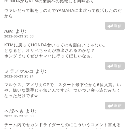
HONDAからKTMの乗換への比較にも興味あり
ヴァレだって恥をしのんでYAMAHAに出戻って復活したのだ
から
返信
nav.
より:
2022-05-23 23:08
KTMに戻ってHONDA食いってのも面白いじゃない。
となると、オリベちゃんが放出されるのかな？
ホンダでなくぜひヤマハに行ってほしいなぁ。
返信
ミラノマルコ
より:
2022-05-23 23:24
マルケス、アメリカGPで、スタート最下位から6位入賞。い
や、嫌いな選手じゃ無いんですが、ついつい突っ込むみたく
なっただけですw.
返信
へほへも
より:
2022-05-23 23:39
チーム内でセカンドライダーなのにこういうコメント言える