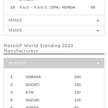
10
マルク・マルケス（SPA）HONDA
58
Moto2
Moto3
MotoGP World Standing 2020
Manufacturers
MotoGP
1
YAMAHA
200
2
DUCATI
192
3
KTM
127
4
SUZUKI
125
5
HONDA
97