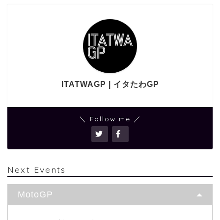
ITATWAGP | イタたわGP
＼ Follow me ／
Next Events
MotoGP