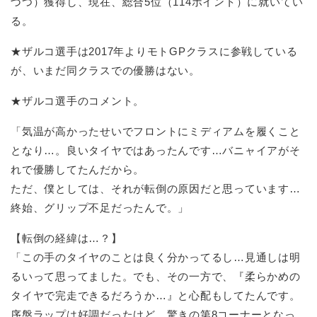
づつ）獲得し、現在、総合5位（114ポイント）に就いてい
る。
★ザルコ選手は2017年よりモトGPクラスに参戦している
が、いまだ同クラスでの優勝はない。
★ザルコ選手のコメント。
「気温が高かったせいでフロントにミディアムを履くこと
となり…。良いタイヤではあったんです…バニャイアがそ
れで優勝してたんだから。
ただ、僕としては、それが転倒の原因だと思っています…
終始、グリップ不足だったんで。」
【転倒の経緯は…？】
「この手のタイヤのことは良く分かってるし…見通しは明
るいって思ってました。でも、その一方で、『柔らかめの
タイヤで完走できるだろうか…』と心配もしてたんです。
序盤ラップは好調だったけど、驚きの第8コーナーとなっ