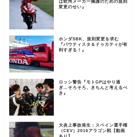
は欧州メーカー擁護のための規則
変更のせい』
7
ホンダSBK、規則変更を求む
『バウティスタ＆ドゥカティが有
利すぎる！』
8
ロッシ警告『モトGPはやり過
ぎ…そろそろ、きちんと考えるべ
き』
9
大炎上事故発生：スペイン選手権
（CEV）2016アラゴン戦【動画
あり】