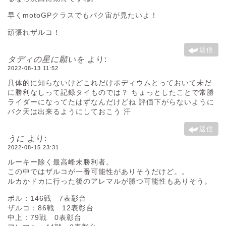
早くmotoGPクラスでもバク宙が見たいよ！
頑張れザルコ！
返信
タディの星に願いを
より:
2022-08-13 11:52
具体的に知らないけどこれだけポディウムとっておいて未だ
に勝利なしって記録タイものでは？ ちょっとしたことで常勝
ライダーになってたはずなんだけどね 評価下がらないように
バク天は出来るようにしておこう 汗
返信
うに
より:
2022-08-15 23:31
ルーキー除く最高峰未勝利者。
この中ではザルコが一番可能性がありそうだけど。。
ルカかドカに行った後のアレマルが勝つ可能性もありそう。
ポル：146戦 7表彰台
ザルコ：86戦 12表彰台
中上：79戦 0表彰台