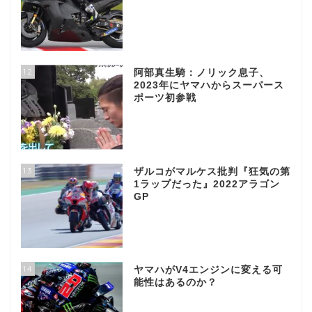
12
阿部真生騎：ノリック息子、
2023年にヤマハからスーパース
ポーツ初参戦
13
ザルコがマルケス批判『狂気の第
1ラップだった』2022アラゴン
GP
14
ヤマハがV4エンジンに変える可
能性はあるのか？