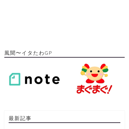
風聞〜イタたわGP
最新記事