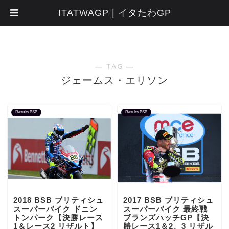
ITATWAGP | イタたわGP
― TAG ―
ジェームス・エリソン
Results BSB
Results BSB
2018 BSB ブリティシュ
2017 BSB ブリティシュ
スーパーバイク ドニン
スーパーバイク 最終戦
トンパーク【決勝レース
ブランズハッチGP【決
1＆レース2 リザルト】
勝レース1＆2、3 リザル