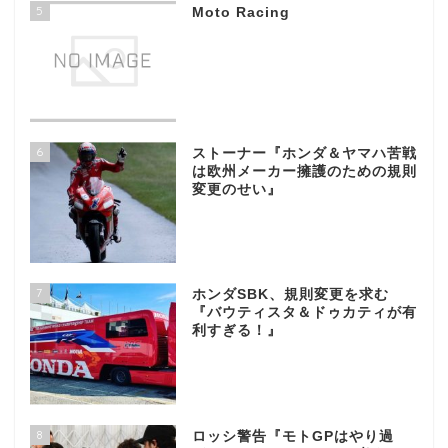
5
Moto Racing
6
ストーナー『ホンダ＆ヤマハ苦戦
は欧州メーカー擁護のための規則
変更のせい』
7
ホンダSBK、規則変更を求む
『バウティスタ＆ドゥカティが有
利すぎる！』
8
ロッシ警告『モトGPはやり過