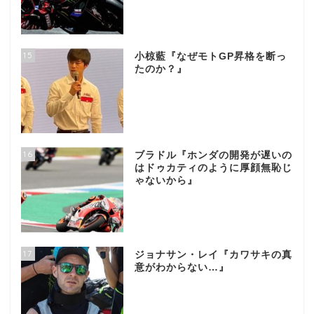
15
小椋藍『なぜモトGP昇格を断っ
たのか？』
16
ブラドル『ホンダの開発が遅いの
はドゥカティのように厚顔無恥じ
ゃないから』
17
ジョナサン・レイ『カワサキの真
意がわからない…』