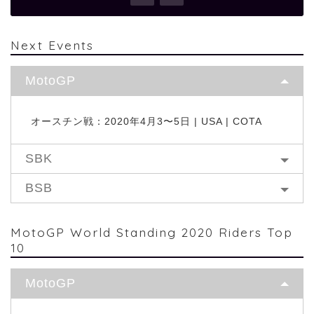
Next Events
MotoGP
オースチン戦：2020年4月3〜5日 | USA | COTA
SBK
BSB
MotoGP World Standing 2020 Riders Top
10
MotoGP