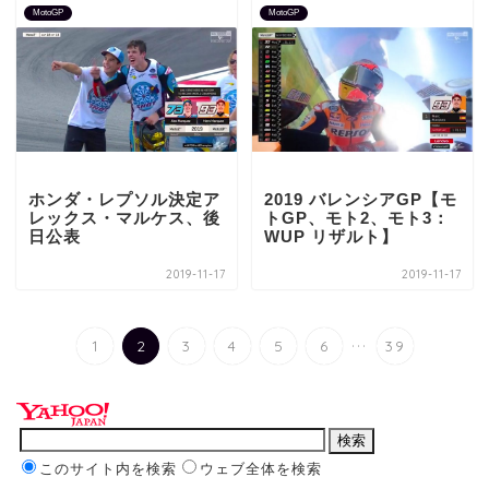
MotoGP
MotoGP
ホンダ・レプソル決定ア
2019 バレンシアGP【モ
レックス・マルケス、後
トGP、モト2、モト3：
日公表
WUP リザルト】
2019-11-17
2019-11-17
...
1
2
3
4
5
6
39
このサイト内を検索
ウェブ全体を検索