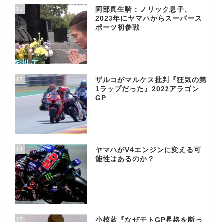
12
阿部真生騎：ノリック息子、
2023年にヤマハからスーパース
ポーツ初参戦
13
ザルコがマルケス批判『狂気の第
1ラップだった』2022アラゴン
GP
14
ヤマハがV4エンジンに変える可
能性はあるのか？
15
小椋藍『なぜモトGP昇格を断っ