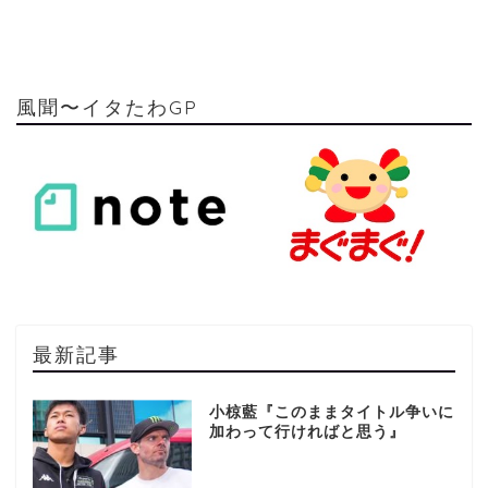
風聞〜イタたわGP
最新記事
小椋藍『このままタイトル争いに
加わって行ければと思う』