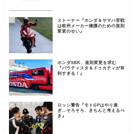
6
ストーナー『ホンダ＆ヤマハ苦戦
は欧州メーカー擁護のための規則
変更のせい』
7
ホンダSBK、規則変更を求む
『バウティスタ＆ドゥカティが有
利すぎる！』
8
ロッシ警告『モトGPはやり過
ぎ…そろそろ、きちんと考えるべ
き』