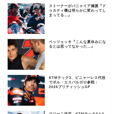
ストーナーがバニャイア擁護『ド
ゥカティ機は明らかに変わってし
まってる…』
ベッツェッキ『こんな夏休みにな
るとは思ってなかった…』
KTMテック3、ビニャーレス代役
でポル・エスパルガロ参戦：
2026ブリティッシュGP
マリーニ決定、KTMテック3と2