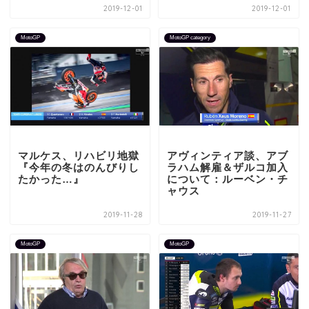
2019-12-01
2019-12-01
MotoGP
MotoGP category
マルケス、リハビリ地獄
アヴィンティア談、アブ
『今年の冬はのんびりし
ラハム解雇＆ザルコ加入
たかった…』
について：ルーベン・チ
ャウス
2019-11-28
2019-11-27
MotoGP
MotoGP