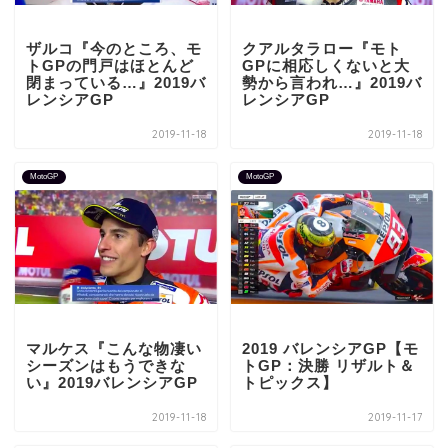
ザルコ『今のところ、モ
クアルタラロー『モト
トGPの門戸はほとんど
GPに相応しくないと大
閉まっている…』2019バ
勢から言われ…』2019バ
レンシアGP
レンシアGP
2019-11-18
2019-11-18
MotoGP
MotoGP
マルケス『こんな物凄い
2019 バレンシアGP【モ
シーズンはもうできな
トGP：決勝 リザルト＆
い』2019バレンシアGP
トピックス】
2019-11-18
2019-11-17