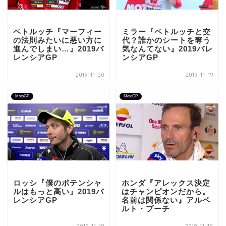
ペトルッチ『マーフィー
ミラー『ペトルッチと交
の法則みたいに悪い方に
代？誰かのシートを奪う
進んでしまい…』2019バ
気なんてない』2019バレ
レンシアGP
ンシアGP
2019-11-20
2019-11-19
MotoGP
MotoGP
ロッシ『僕のポテンシャ
ホンダ『アレックス決定
ルはもっと高い』2019バ
はチャンピオンだから。
レンシアGP
名前は関係ない』アルベ
ルト・プーチ