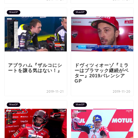
MotoGP
MotoGP
アブラハム『ザルコにシ
ドヴィツィオーゾ『ミラ
ートを譲る気はない！』
ーはプラマック継続がベ
ター』2019バレンシア
GP
2019-11-21
2019-11-20
MotoGP
MotoGP