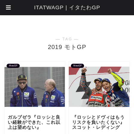
ITATWAGP | イタたわGP
― TAG ―
2019 モトGP
MotoGP
MotoGP
ガルブゼラ『ロッシと良
『ロッシとドヴィはもう
い経験ができた、これ以
リスクを負いたくない』
上は望めない』
スコット・レディング