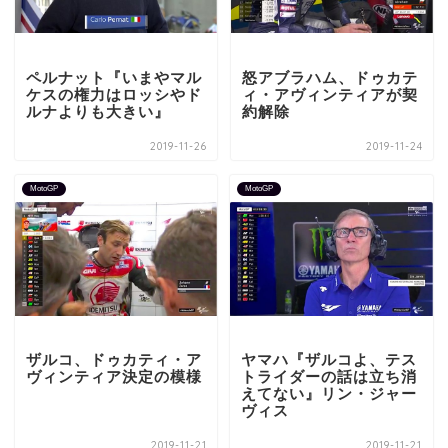
ペルナット『いまやマル
怒アブラハム、ドゥカテ
ケスの権力はロッシやド
ィ・アヴィンティアが契
ルナよりも大きい』
約解除
2019-11-26
2019-11-24
MotoGP
MotoGP
ザルコ、ドゥカティ・ア
ヤマハ『ザルコよ、テス
ヴィンティア決定の模様
トライダーの話は立ち消
えてない』リン・ジャー
ヴィス
2019-11-21
2019-11-21