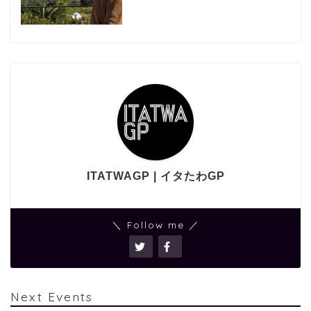
ITATWAGP | イタたわGP
＼ Follow me ／
Next Events