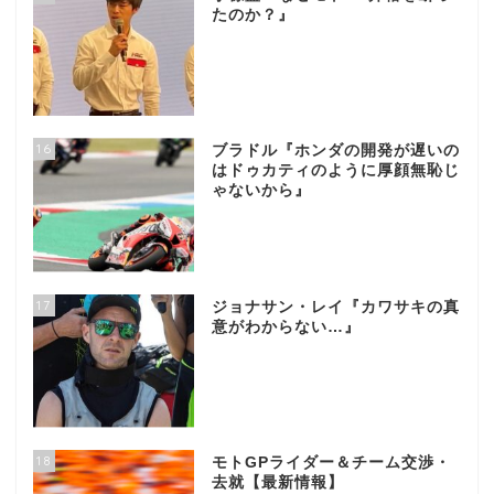
たのか？』
16
ブラドル『ホンダの開発が遅いの
はドゥカティのように厚顔無恥じ
ゃないから』
17
ジョナサン・レイ『カワサキの真
意がわからない…』
18
モトGPライダー＆チーム交渉・
去就【最新情報】