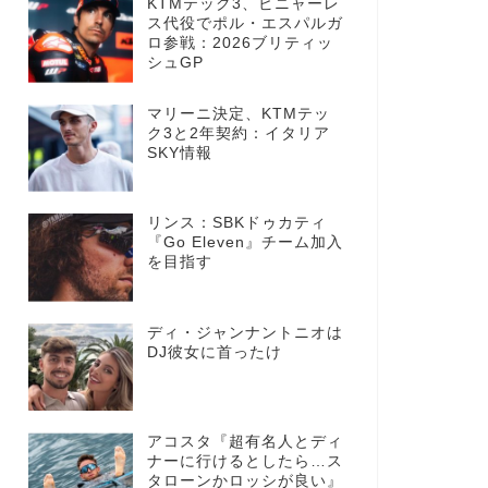
KTMテック3、ビニャーレ
ス代役でポル・エスパルガ
ロ参戦：2026ブリティッ
シュGP
マリーニ決定、KTMテッ
ク3と2年契約：イタリア
SKY情報
リンス：SBKドゥカティ
『Go Eleven』チーム加入
を目指す
ディ・ジャンナントニオは
DJ彼女に首ったけ
アコスタ『超有名人とディ
ナーに行けるとしたら…ス
タローンかロッシが良い』