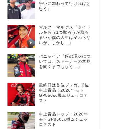
争いに加わって行ければと
思う』
マルク・マルケス『タイト
ルをもう1つ取ろうが取る
まいが僕の人生は変わらな
いが、しかし…』
バニャイア『僕の現状につ
いては、ストーナーの意見
を聞くまでもなく…』
最終日は首位ブレガ、2位
中上貴晶：2026年モト
GP850cc機ムジェッロテ
スト
中上貴晶トップ：2026年
モトGP850cc機ムジェッ
ロテスト