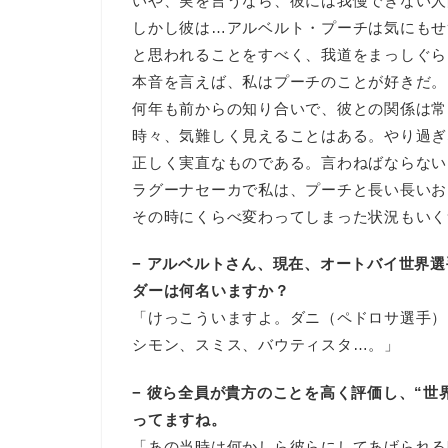
いや、実を言うなら、彼には我慢できない人
しかし彼は…アルベルト・プーチは気にもせ
と思われることをすべく、我道をまっしぐら
本音を言えば、私はプーチのことが好きだ。
何年も前からの知り合いで、彼との関係は常
時々、気難しく見えることはある。やり過ぎ
正しく実直なものである。言わねばならない
ラグーナセーカで私は、プーチと長い長いお
その時にくらべ変わってしまった状況もいく
− アルベルトさん、現在、オートバイ世界
ダーは何名いますか？
「けっこういますよ。ダニ（ペドロサ選手）
シモン、スミス、バウティスタ…。」
− 彼ら全員が貴方のことを高く評価し、“世
ってますね。
「あの当時は何かしら彼らにしてあげられる