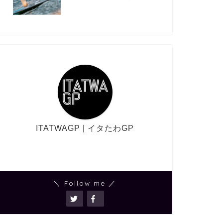
ITATWAGP | イタたわGP
＼ Follow me ／