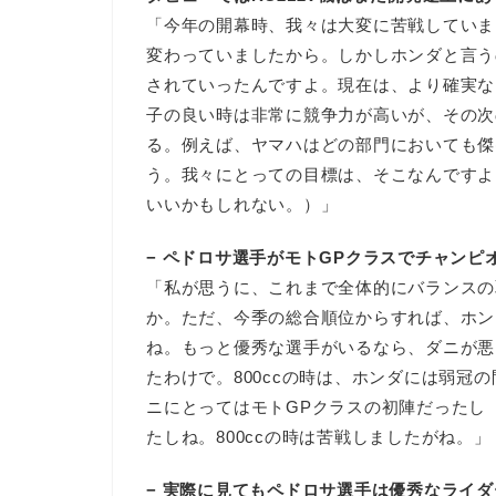
「今年の開幕時、我々は大変に苦戦していま
変わっていましたから。しかしホンダと言う
されていったんですよ。現在は、より確実な
子の良い時は非常に競争力が高いが、その次
る。例えば、ヤマハはどの部門においても傑
う。我々にとっての目標は、そこなんですよ
いいかもしれない。）」
− ペドロサ選手がモトGPクラスでチャン
「私が思うに、これまで全体的にバランスの
か。ただ、今季の総合順位からすれば、ホン
ね。もっと優秀な選手がいるなら、ダニが悪
たわけで。800ccの時は、ホンダには弱冠の
ニにとってはモトGPクラスの初陣だったし（
たしね。800ccの時は苦戦しましたがね。」
− 実際に見てもペドロサ選手は優秀なライ