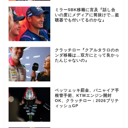
ミラーSBK移籍に言及『話し合
いの度にメディアに筒抜けで…盗
聴器でも付いてるのかな』
クラッチロー『クアルタラロのホ
ンダ移籍は…双方にとって良かっ
たんじゃないの』
ベッツェッキ罰金、バニャイア手
根管手術、KTMエンジン開封
OK、クラッチロー：2026ブリテ
ィッシュGP