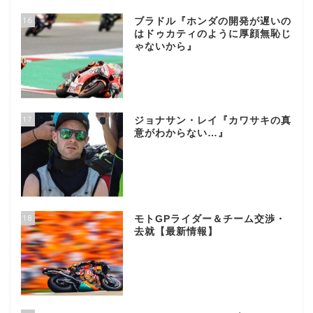
16
ブラドル『ホンダの開発が遅いの
はドゥカティのように厚顔無恥じ
ゃないから』
17
ジョナサン・レイ『カワサキの真
意がわからない…』
18
モトGPライダー＆チーム交渉・
去就【最新情報】