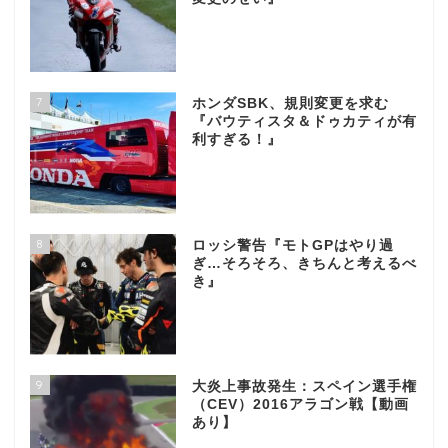
7
ホンダSBK、規則変更を求む
『バウティスタ＆ドゥカティが有
利すぎる！』
8
ロッシ警告『モトGPはやり過
ぎ…そろそろ、きちんと考えるべ
き』
9
大炎上事故発生：スペイン選手権
（CEV）2016アラゴン戦【動画
あり】