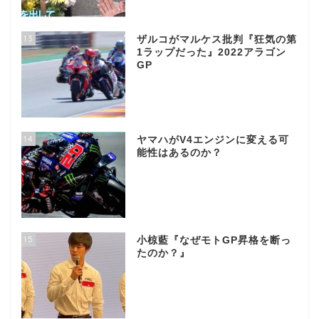
13
ザルコがマルケス批判『狂気の第
1ラップだった』2022アラゴン
GP
14
ヤマハがV4エンジンに変える可
能性はあるのか？
15
小椋藍『なぜモトGP昇格を断っ
たのか？』