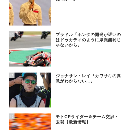
16
ブラドル『ホンダの開発が遅いの
はドゥカティのように厚顔無恥じ
ゃないから』
17
ジョナサン・レイ『カワサキの真
意がわからない…』
18
モトGPライダー＆チーム交渉・
去就【最新情報】