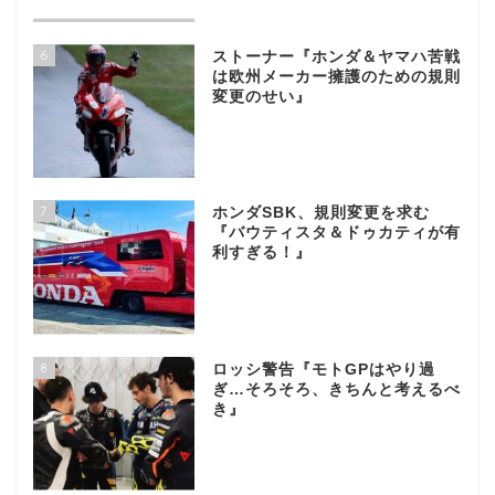
6
ストーナー『ホンダ＆ヤマハ苦戦
は欧州メーカー擁護のための規則
変更のせい』
7
ホンダSBK、規則変更を求む
『バウティスタ＆ドゥカティが有
利すぎる！』
8
ロッシ警告『モトGPはやり過
ぎ…そろそろ、きちんと考えるべ
き』