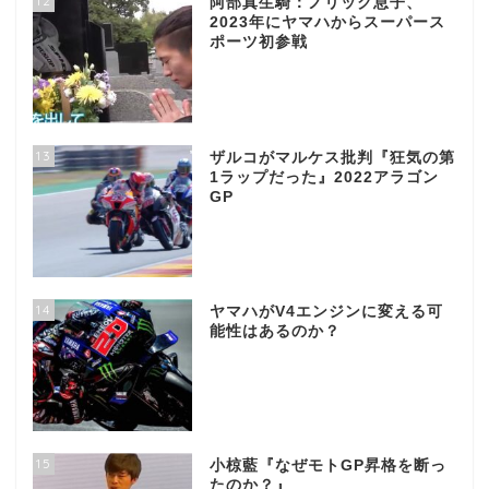
12
阿部真生騎：ノリック息子、
2023年にヤマハからスーパース
ポーツ初参戦
13
ザルコがマルケス批判『狂気の第
1ラップだった』2022アラゴン
GP
14
ヤマハがV4エンジンに変える可
能性はあるのか？
15
小椋藍『なぜモトGP昇格を断っ
たのか？』