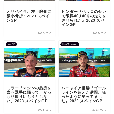
オリベイラ、左上腕骨に
ビンダー『ペッコのせい
微小骨折：2023 スペイ
で限界ギリギリの走りを
ンGP
させられた』2023 スペ
インGP
2023-05-01
2023-05-01
MotoGP
MotoGP category
ミラー『マシンの愚痴を
バニャイア優勝『ゴール
言う選手に限って、がっ
ラインを超えた瞬間、狂
ちり取り組もうとしな
ったように笑ってまし
い』2023 スペインGP
た』2023 スペインGP
2023-05-01
2023-05-01