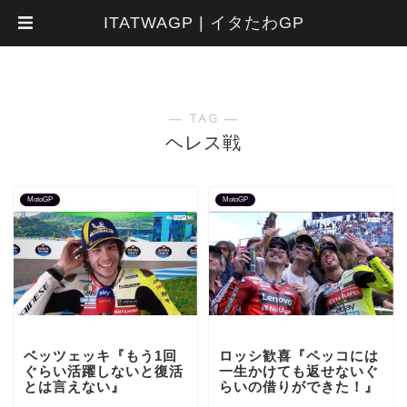
ITATWAGP | イタたわGP
― TAG ―
ヘレス戦
MotoGP
MotoGP
ベッツェッキ『もう1回
ロッシ歓喜『ペッコには
ぐらい活躍しないと復活
一生かけても返せないぐ
とは言えない』
らいの借りができた！』