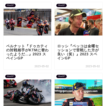
MotoGP
MotoGP
ペルナット『ドゥカティ
ロッシ『ペッコは金曜セ
の対戦相手がKTMに替わ
ッションで苦戦した方が
ったようだ…』2023 ス
良い（笑）』2023 スペ
ペインGP
インGP
2023-05-02
2023-05-02
MotoGP
MotoGP