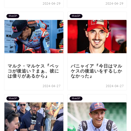
2024-04-29
2024-04-29
MotoGP
MotoGP
マルク・マルケス『ペッ
バニャイア『今日はマル
コが後追い？まぁ、彼に
ケスの後追いをするしか
は借りがあるから』
なかった』
2024-04-27
2024-04-27
MotoGP
MotoGP