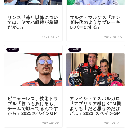
リンス『来年以降につい
マルク・マルケス『ホン
ては、ヤマハ継続が希望
ダ時代のようなブレーキ
だが…』
レバーにする』
2024-04-26
2024-04-26
MotoGP
MotoGP
ビニャーレス、技術トラ
アレイシ・エスパルガロ
ブル『勝つも負けるも、
『アプリリア機はKTM機
チームで戦ってるんです
よりも上だと思うのだけ
から』2023スペインGP
ど…』2023 スペインGP
2023-05-06
2023-05-05