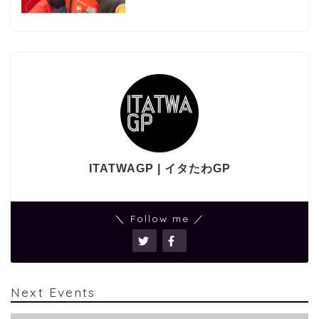
ITATWAGP | イタたわGP
＼ Follow me ／
Next Events