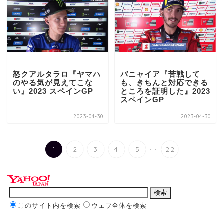
怒クアルタラロ『ヤマハ
バニャイア『苦戦して
のやる気が見えてこな
も、きちんと対応できる
い』2023 スペインGP
ところを証明した』2023
スペインGP
2023-04-30
2023-04-30
...
1
2
3
4
5
22
このサイト内を検索
ウェブ全体を検索