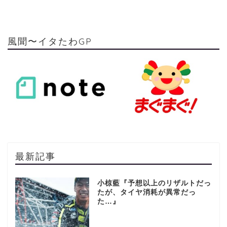
風聞〜イタたわGP
最新記事
小椋藍『予想以上のリザルトだっ
たが、タイヤ消耗が異常だっ
た…』