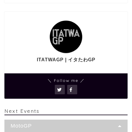
ITATWAGP | イタたわGP
＼ Follow me ／
Next Events
MotoGP