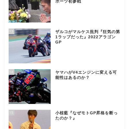
ポーツ初参戦
13
ザルコがマルケス批判『狂気の第
1ラップだった』2022アラゴン
GP
14
ヤマハがV4エンジンに変える可
能性はあるのか？
15
小椋藍『なぜモトGP昇格を断っ
たのか？』