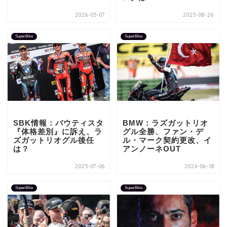
2026-05-07
2025-08-26
SuperBike
SuperBike
SBK情報：バウティスタ
BMW：ラズガットリオ
『体格差別』に訴え、ラ
グル全勝、ファン・デ
ズガットリオグル後任
ル・マーク契約更改、イ
は？
アンノーネOUT
2025-07-06
2024-06-18
SuperBike
SuperBike