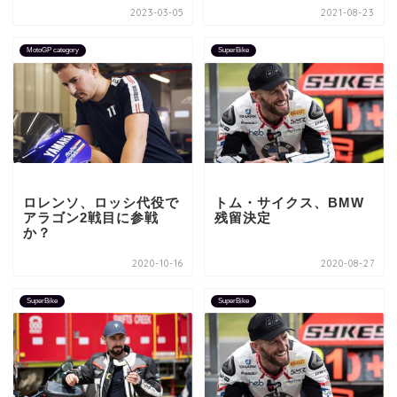
2023-03-05
2021-08-23
MotoGP category
SuperBike
ロレンソ、ロッシ代役で
トム・サイクス、BMW
アラゴン2戦目に参戦
残留決定
か？
2020-10-16
2020-08-27
SuperBike
SuperBike