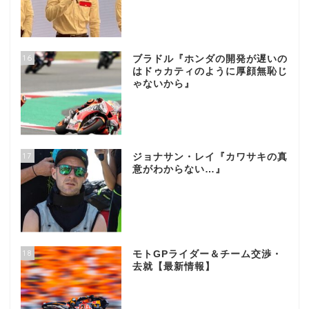
16
ブラドル『ホンダの開発が遅いの
はドゥカティのように厚顔無恥じ
ゃないから』
17
ジョナサン・レイ『カワサキの真
意がわからない…』
18
モトGPライダー＆チーム交渉・
去就【最新情報】