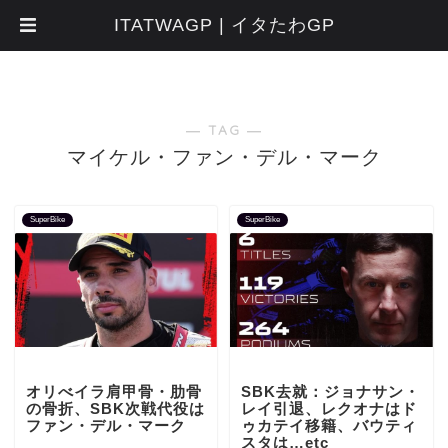
ITATWAGP | イタたわGP
― TAG ―
マイケル・ファン・デル・マーク
SuperBike
SuperBike
オリべイラ肩甲骨・肋骨
SBK去就：ジョナサン・
の骨折、SBK次戦代役は
レイ引退、レクオナはド
ファン・デル・マーク
ゥカテイ移籍、バウティ
スタは…etc