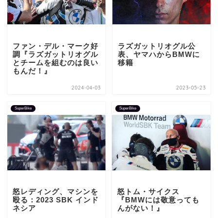
ファン・デル・マーク好
ラズガットリオグル公
調『ラズガットリオグル
表、ヤマハからBMWに
とチームを組むのは良い
移籍
もんだ！』
2024-04-03
2023-05-23
SuperBike
SuperBike
怒レディング、マシンを
怒トム・サイクス
殴る：2023 SBK インド
『BMWには敬意っても
ネシア
んがない！』