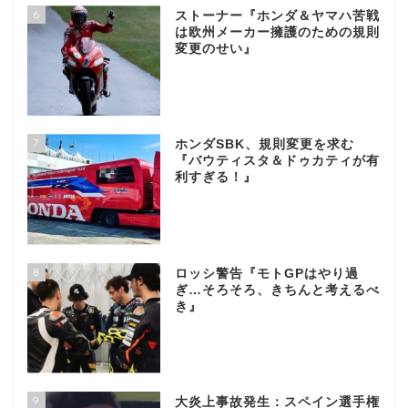
6
ストーナー『ホンダ＆ヤマハ苦戦
は欧州メーカー擁護のための規則
変更のせい』
7
ホンダSBK、規則変更を求む
『バウティスタ＆ドゥカティが有
利すぎる！』
8
ロッシ警告『モトGPはやり過
ぎ…そろそろ、きちんと考えるべ
き』
9
大炎上事故発生：スペイン選手権